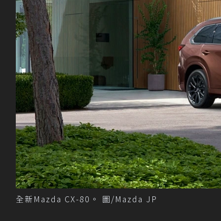
全新Mazda CX-80。 圖/Mazda JP