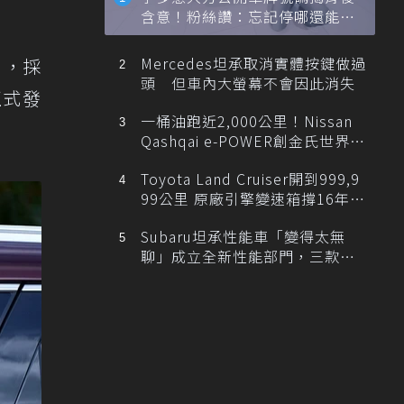
含意！粉絲讚：忘記停哪還能幫
忙找車
Mercedes坦承取消實體按鍵做過
出，採
頭 但車內大螢幕不會因此消失
正式發
一桶油跑近2,000公里！Nissan
Qashqai e-POWER創金氏世界紀
錄
Toyota Land Cruiser開到999,9
99公里 原廠引擎變速箱撐16年、
最後1公里留給新車主
Subaru坦承性能車「變得太無
聊」成立全新性能部門，三款手
排跑車開發中！