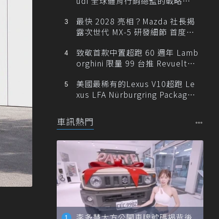
udi 全球體育行銷總監的戰略布
局
最快 2028 亮相？Mazda 社長揭
露次世代 MX-5 研發細節 首度支
援純電架構！
致敬首款中置超跑 60 週年 Lamb
orghini 限量 99 台推 Revuelto
Miura 60° Homage！
美國最稀有的Lexus V10超跑 Le
xus LFA Nürburgring Package
現身
車訊熱門
李多慧大方公開車牌號碼揭背後