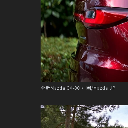
全新Mazda CX-80。 圖/Mazda JP