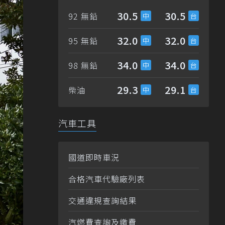
30.5
30.5
92 無鉛
32.0
32.0
95 無鉛
34.0
34.0
98 無鉛
29.3
29.1
柴油
汽車工具
國道即時車況
合格汽車代驗廠列表
交通違規查詢結果
汽燃費查詢及繳費