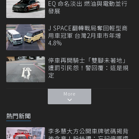
EQ 命名淡出 燃油與電動並行
發展
J SPACE翻轉戰局奪回輕型商
用車冠軍 台灣2月車市年增
4.8%
停車再開騎士「雙腳未著地」
遭罰引民怨！警回覆：這是規
定
More
熱門新聞
李多慧大方公開車牌號碼揭背
後含意！粉絲讚：忘記停哪還