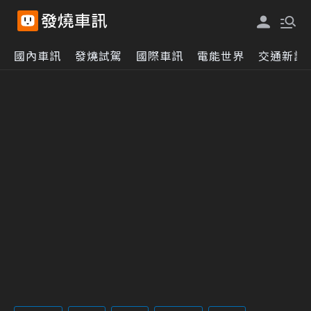
國內車訊
發燒試駕
國際車訊
電能世界
交通新訊