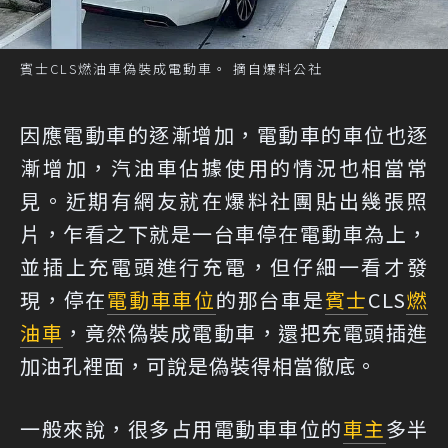
賓士CLS燃油車偽裝成電動車。 摘自爆料公社
因應電動車的逐漸增加，電動車的車位也逐
漸增加，汽油車佔據使用的情況也相當常
見。近期有網友就在爆料社團貼出幾張照
片，乍看之下就是一台車停在電動車為上，
並插上充電頭進行充電，但仔細一看才發
現，停在
電動車車位
的那台車是
賓士
CLS
燃
油車
，竟然偽裝成電動車，還把充電頭插進
加油孔裡面，可說是偽裝得相當徹底。
一般來說，很多占用電動車車位的
車主
多半