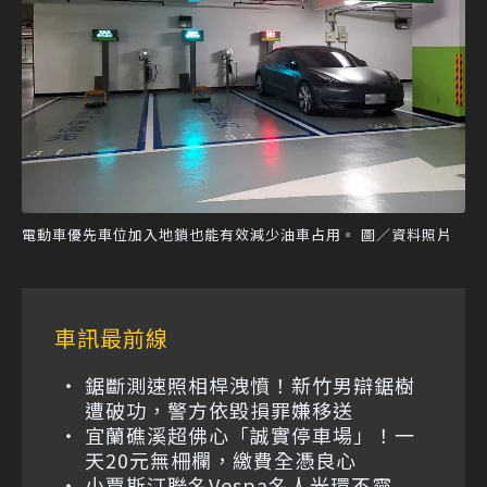
電動車優先車位加入地鎖也能有效減少油車占用。 圖／資料照片
車訊最前線
鋸斷測速照相桿洩憤！新竹男辯鋸樹
遭破功，警方依毀損罪嫌移送
宜蘭礁溪超佛心「誠實停車場」！一
天20元無柵欄，繳費全憑良心
小賈斯汀聯名Vespa名人光環不靈