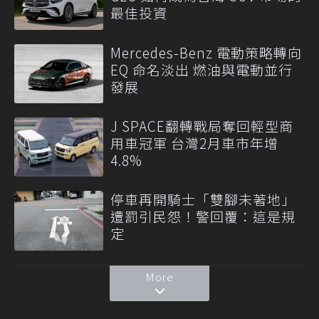
最佳投資
Mercedes-Benz 電動策略轉向
EQ 命名淡出 燃油與電動並行
發展
J SPACE翻轉戰局奪回輕型商
用車冠軍 台灣2月車市年增
4.8%
停車再開騎士「雙腳未著地」
遭罰引民怨！警回覆：這是規
定
More