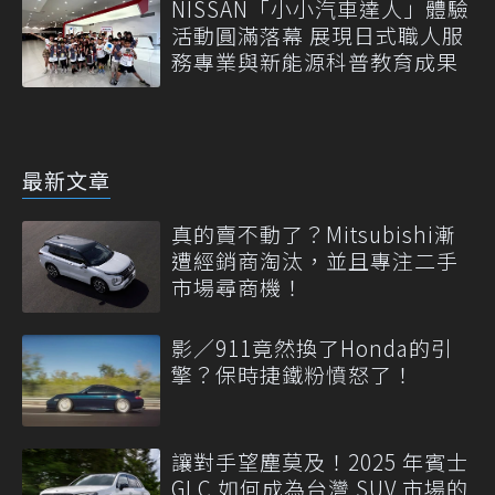
NISSAN「小小汽車達人」體驗
活動圓滿落幕 展現日式職人服
務專業與新能源科普教育成果
最新文章
真的賣不動了？Mitsubishi漸
遭經銷商淘汰，並且專注二手
市場尋商機！
影／911竟然換了Honda的引
擎？保時捷鐵粉憤怒了！
讓對手望塵莫及！2025 年賓士
GLC 如何成為台灣 SUV 市場的