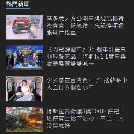
熱門新聞
李多慧大方公開車牌號碼揭背
後含意！粉絲讚：忘記停哪還
能幫忙找車
《閃電霹靂車》35 週年計畫只
剩周邊商品！阿斯拉1:1實車與
實體展覽雙雙喊卡
李多慧在台灣買車了! 捨韓系車
入主日系個性小車
特斯拉暴衝釀3傷600戶停電！
違停賓士擋下浩劫，車主：人
沒事就好