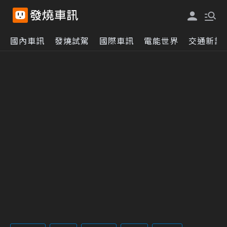
國內車訊
發燒試駕
國際車訊
電能世界
交通新訊