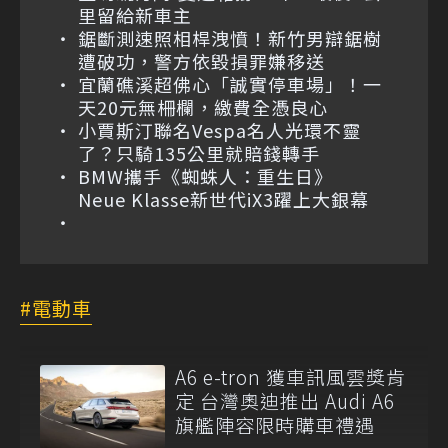
里留給新車主
鋸斷測速照相桿洩憤！新竹男辯鋸樹
遭破功，警方依毀損罪嫌移送
宜蘭礁溪超佛心「誠實停車場」！一
天20元無柵欄，繳費全憑良心
小賈斯汀聯名Vespa名人光環不靈
了？只騎135公里就賠錢轉手
BMW攜手《蜘蛛人：重生日》
Neue Klasse新世代iX3躍上大銀幕
電動車
A6 e-tron 獲車訊風雲獎肯
定 台灣奧迪推出 Audi A6
旗艦陣容限時購車禮遇