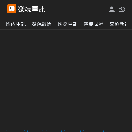
國內車訊
發燒試駕
國際車訊
電能世界
交通新訊