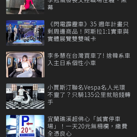
幕
《閃電霹靂車》35 週年計畫只
剩周邊商品！阿斯拉1:1實車與
實體展覽雙雙喊卡
李多慧在台灣買車了! 捨韓系車
入主日系個性小車
小賈斯汀聯名Vespa名人光環
不靈了？只騎135公里就賠錢轉
手
宜蘭礁溪超佛心「誠實停車
場」！一天20元無柵欄，繳費
全憑良心