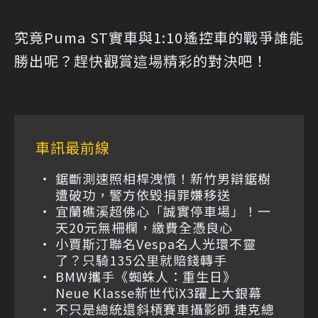
究竟Puma ST實車與1:10遙控車的戰爭誰能
勝出呢？趕快觀賞這場精彩的對決吧！
車訊最前線
鋸斷測速照相桿洩憤！新竹男辯鋸樹
遭破功，警方依毀損罪嫌移送
宜蘭礁溪超佛心「誠實停車場」！一
天20元無柵欄，繳費全憑良心
小賈斯汀聯名Vespa名人光環不靈
了？只騎135公里就賠錢轉手
BMW攜手《蜘蛛人：重生日》
Neue Klasse新世代iX3躍上大銀幕
不只是總統還斜槓賽車攝影師 捷克總