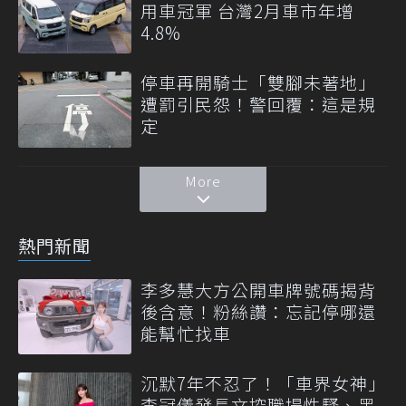
用車冠軍 台灣2月車市年增
4.8%
停車再開騎士「雙腳未著地」
遭罰引民怨！警回覆：這是規
定
More
熱門新聞
李多慧大方公開車牌號碼揭背
後含意！粉絲讚：忘記停哪還
能幫忙找車
沉默7年不忍了！「車界女神」
李冠儀發長文控職場性騷、黑