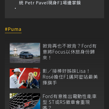
統 Petr Pavel現身F1場邊掌鏡
Puma
掀背再也不掀背？Ford有
意將Focus以休旅身份歸
來！
影／接棒好姊妹Lisa！
Rosé擔任F1邁阿密站最美
揮旗手
Ford有意推出電動性能車
型 ST或RS徽章會重現
嗎？