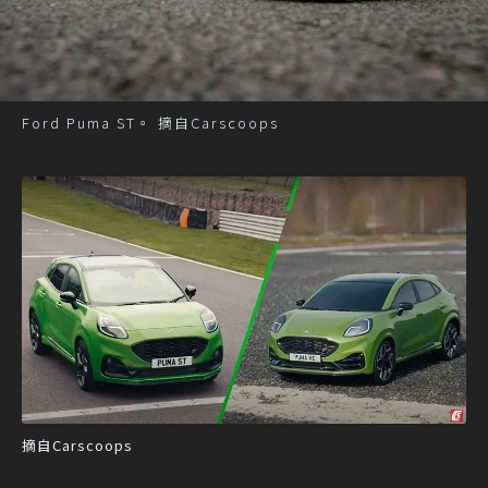
Ford Puma ST。 摘自Carscoops
摘自Carscoops