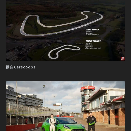
摘自Carscoops