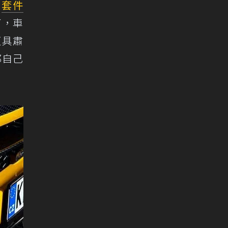
級
套件
了，車
更具肅
都自己