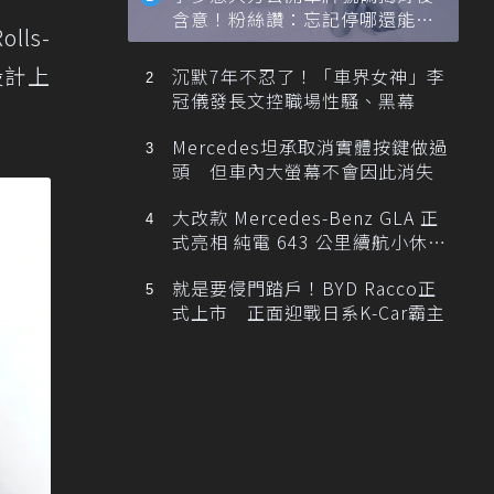
含意！粉絲讚：忘記停哪還能幫
ls-
忙找車
設計上
沉默7年不忍了！「車界女神」李
冠儀發長文控職場性騷、黑幕
Mercedes坦承取消實體按鍵做過
頭 但車內大螢幕不會因此消失
大改款 Mercedes-Benz GLA 正
式亮相 純電 643 公里續航小休
旅！
就是要侵門踏戶！BYD Racco正
式上市 正面迎戰日系K-Car霸主