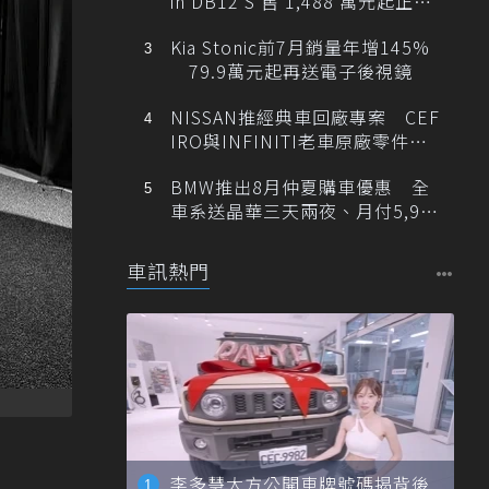
in DB12 S 售 1,488 萬元起正式
登台
Kia Stonic前7月銷量年增145%
79.9萬元起再送電子後視鏡
NISSAN推經典車回廠專案 CEF
IRO與INFINITI老車原廠零件最
低1折
BMW推出8月仲夏購車優惠 全
車系送晶華三天兩夜、月付5,900
元起
車訊熱門
李多慧大方公開車牌號碼揭背後