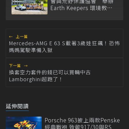
會與荒野保護協會 舉辦
Earth Keepers 環境教育
夏令營
←
上一篇
Mercedes-AMG E 63 S載著3歲娃狂飆！恐怖
媽媽駕駛準備入獄
下一篇
→
換套空力套件的錢已可以買輛中古
Lamborghini超跑了！
延伸閱讀
Porsche 963披上兩款Penske
經典戰袍 致敬917/30與RS