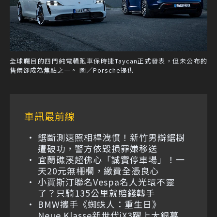
全球矚目的四門純電轎跑車保時捷Taycan正式發表，但未公布的
售價卻成為焦點之一。 圖／Porsche提供
車訊最前線
鋸斷測速照相桿洩憤！新竹男辯鋸樹
遭破功，警方依毀損罪嫌移送
宜蘭礁溪超佛心「誠實停車場」！一
天20元無柵欄，繳費全憑良心
小賈斯汀聯名Vespa名人光環不靈
了？只騎135公里就賠錢轉手
BMW攜手《蜘蛛人：重生日》
Neue Klasse新世代iX3躍上大銀幕