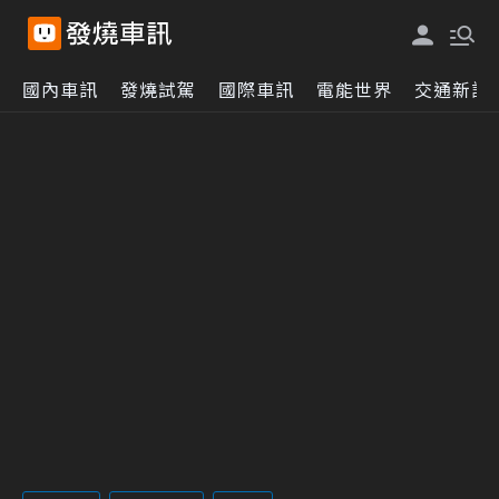
國內車訊
發燒試駕
國際車訊
電能世界
交通新訊