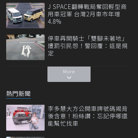
J SPACE翻轉戰局奪回輕型商
用車冠軍 台灣2月車市年增
4.8%
停車再開騎士「雙腳未著地」
遭罰引民怨！警回覆：這是規
定
More
熱門新聞
李多慧大方公開車牌號碼揭背
後含意！粉絲讚：忘記停哪還
能幫忙找車