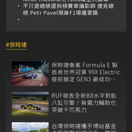
不只是總統還斜槓賽車攝影師 捷克總
統 Petr Pavel現身F1場邊掌鏡
保時捷
保時捷衛冕 Formula E 製
造商世界冠軍 99X Electric
提前鎖定 GEN3 最成功賽
車
RUF發表全新B8水平對臥
八缸引擎！無電力輔助也
突破千匹馬力
台灣保時捷攜手博幼基金