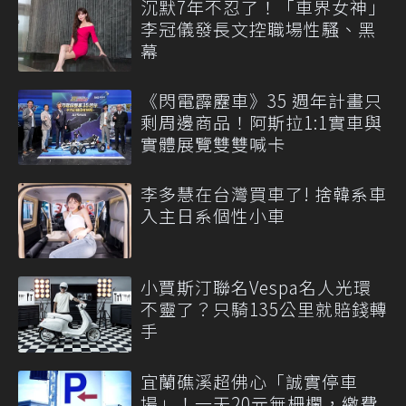
沉默7年不忍了！「車界女神」
李冠儀發長文控職場性騷、黑
幕
《閃電霹靂車》35 週年計畫只
剩周邊商品！阿斯拉1:1實車與
實體展覽雙雙喊卡
李多慧在台灣買車了! 捨韓系車
入主日系個性小車
小賈斯汀聯名Vespa名人光環
不靈了？只騎135公里就賠錢轉
手
宜蘭礁溪超佛心「誠實停車
場」！一天20元無柵欄，繳費