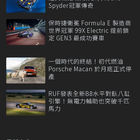
Spyder冠軍傳奇
保時捷衛冕 Formula E 製造商
世界冠軍 99X Electric 提前鎖
定 GEN3 最成功賽車
一個時代的終結！初代燃油
Porsche Macan 於月底正式停
產
RUF發表全新B8水平對臥八缸
引擎！無電力輔助也突破千匹
馬力