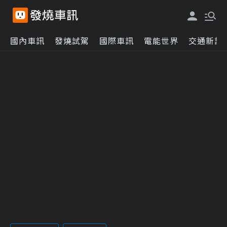
國內車訊
發燒試駕
國際車訊
電能世界
交通新訊