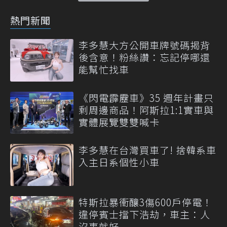
熱門新聞
李多慧大方公開車牌號碼揭背
後含意！粉絲讚：忘記停哪還
能幫忙找車
《閃電霹靂車》35 週年計畫只
剩周邊商品！阿斯拉1:1實車與
實體展覽雙雙喊卡
李多慧在台灣買車了! 捨韓系車
入主日系個性小車
特斯拉暴衝釀3傷600戶停電！
違停賓士擋下浩劫，車主：人
沒事就好