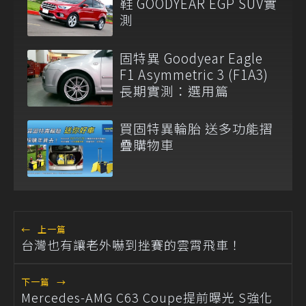
鞋 GOODYEAR EGP SUV實
測
固特異 Goodyear Eagle
F1 Asymmetric 3 (F1A3)
長期實測：選用篇
買固特異輪胎 送多功能摺
疊購物車
←
上一篇
台灣也有讓老外嚇到挫賽的雲霄飛車！
下一篇
→
Mercedes-AMG C63 Coupe提前曝光 S強化