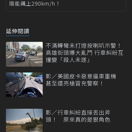
版能飆上290km/h！
延伸閱讀
不滿轉彎未打燈按喇叭示警！
高雄街頭爆大亂鬥 行車糾紛互
撞變「殺人未遂」
影／美國皮卡惡意逼車重機
甚至還亮槍冒充警察！
影／行車糾紛直接丟出斧
頭！ 原來真的是狠角色