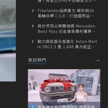
身？有望以SPA3平台開發注入80
0V動力
Freelander品牌重生 喊年銷30
萬輛目標 CJLR：打造國際品牌
半數銷量來自全球！
與世界頂尖樂團相遇 Mercedes-
Benz Pass 白金會員優先購票維
也納愛樂
動力與底盤全面進化 Aston Mart
in DB12 S 售 1,488 萬元起正式
登台
車訊熱門
李多慧大方公開車牌號碼揭背後