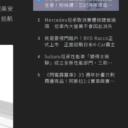
含意！粉絲讚：忘記停哪還能幫
提高安
忙找車
，巡航
Mercedes坦承取消實體按鍵做過
頭 但車內大螢幕不會因此消失
就是要侵門踏戶！BYD Racco正
式上市 正面迎戰日系K-Car霸主
Subaru坦承性能車「變得太無
聊」成立全新性能部門，三款手
排跑車開發中！
《閃電霹靂車》35 週年計畫只剩
周邊商品！阿斯拉1:1實車與實體
展覽雙雙喊卡