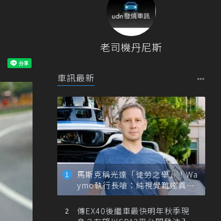
老司機丹尼斯
車訊最新
馬斯克稱光達「徒勞之舉」！Wa
ymo執行長嗆：純視覺難達真正
自動駕駛
傳EX40後繼車最快明年秋季現