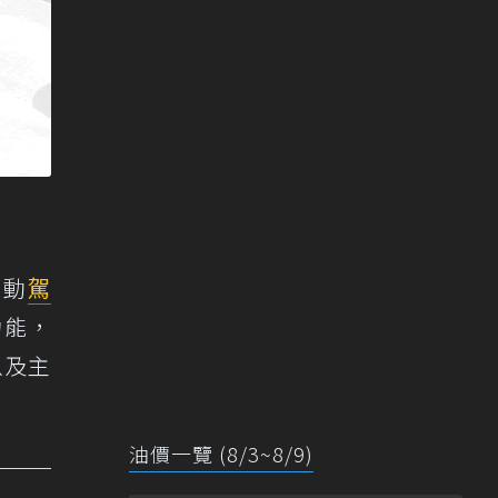
自動
駕
功能，
以及主
油價一覽 (8/3~8/9)