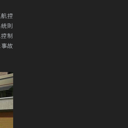
巡航控
系統則
航控制
低事故