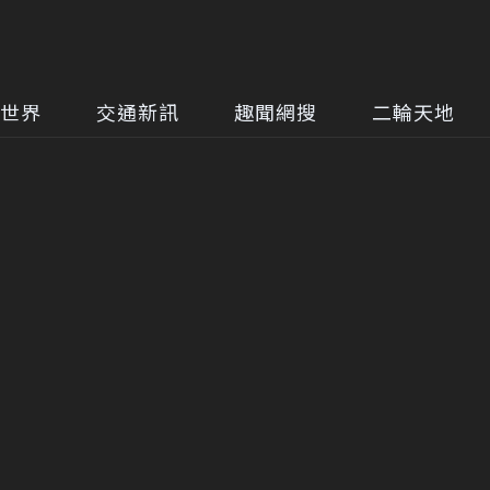
世界
交通新訊
趣聞網搜
二輪天地