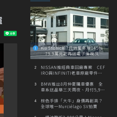
爐
Kia Stonic前7月銷量年增145%
79.9萬元起再送電子後視鏡
NISSAN推經典車回廠專案 CEF
IRO與INFINITI老車原廠零件最
低1折
BMW推出8月仲夏購車優惠 全
車系送晶華三天兩夜、月付5,900
元起
棕色手排「大牛」身價再創高？
全球唯一Murciélago SV拍賣