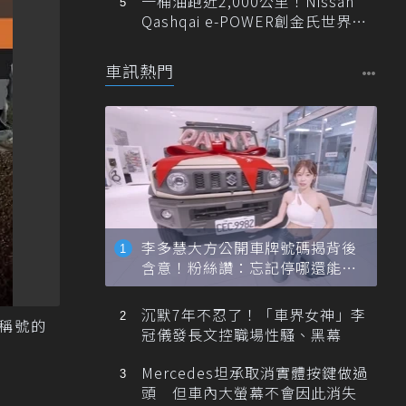
一桶油跑近2,000公里！Nissan
Qashqai e-POWER創金氏世界紀
錄
車訊熱門
李多慧大方公開車牌號碼揭背後
含意！粉絲讚：忘記停哪還能幫
忙找車
沉默7年不忍了！「車界女神」李
」稱號的
冠儀發長文控職場性騷、黑幕
Mercedes坦承取消實體按鍵做過
頭 但車內大螢幕不會因此消失