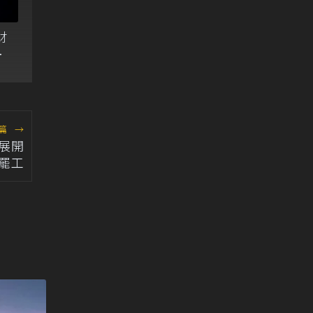
財
由
篇
→
工展開
罷工