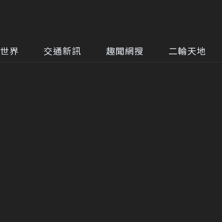
世界
交通新訊
趣聞網搜
二輪天地