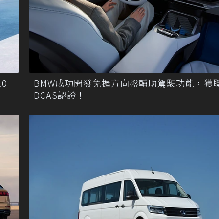
10
BMW成功開發免握方向盤輔助駕駛功能，獲
DCAS認證！