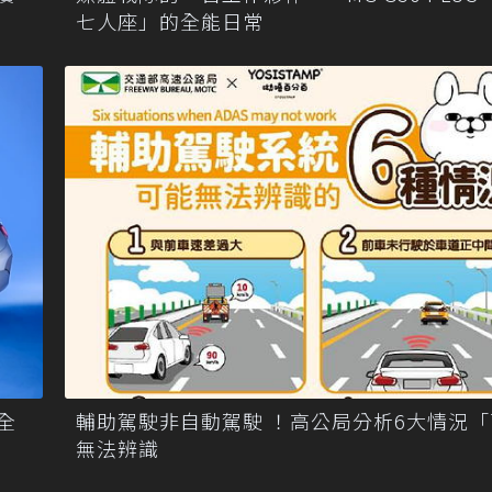
七人座」的全能日常
輔助駕駛非自動駕駛 ！高公局分析6大情況
 全
無法辨識