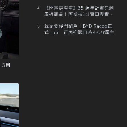
排跑車開發中！
《閃電霹靂車》35 週年計畫只剩
周邊商品！阿斯拉1:1實車與實體
展覽雙雙喊卡
就是要侵門踏戶！BYD Racco正
式上市 正面迎戰日系K-Car霸主
 3自