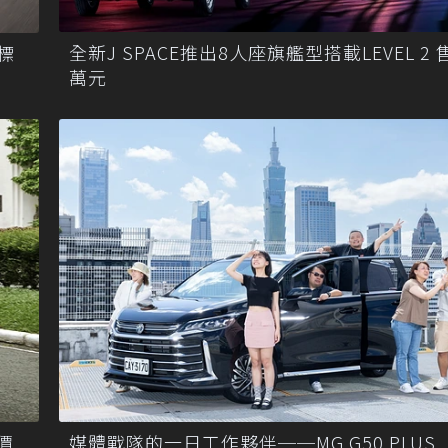
全新J SPACE推出8人座旗艦型搭載LEVEL 2 
系標
萬元
單價
媒體戰隊的一日工作夥伴──MG G50 PLUS