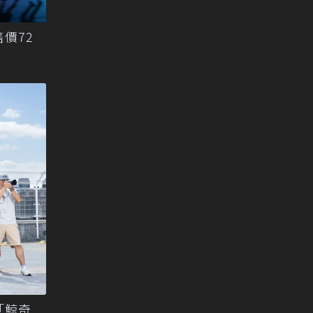
售價72
「鯨奇