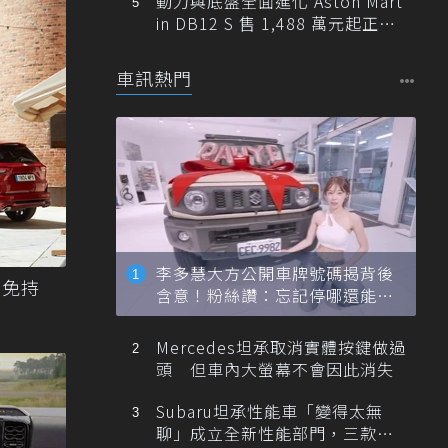
動力與底盤全面進化 Aston Mart
in DB12 S 售 1,488 萬元起正式
登台
車訊熱門
李多慧大方公開車牌號碼揭背後
e免持
含意！粉絲讚：忘記停哪還能幫
忙找車
Mercedes坦承取消實體按鍵做過
頭 但車內大螢幕不會因此消失
Subaru坦承性能車「變得太無
聊」成立全新性能部門，三款手