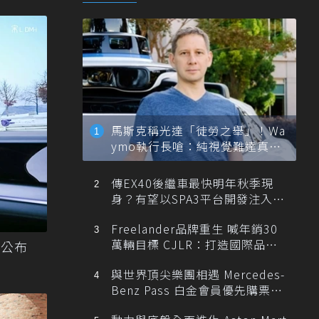
馬斯克稱光達「徒勞之舉」！Wa
ymo執行長嗆：純視覺難達真正
自動駕駛
傳EX40後繼車最快明年秋季現
身？有望以SPA3平台開發注入80
0V動力
Freelander品牌重生 喊年銷30
萬輛目標 CJLR：打造國際品牌
院公布
半數銷量來自全球！
與世界頂尖樂團相遇 Mercedes-
Benz Pass 白金會員優先購票維
也納愛樂