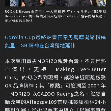
ROOKIE Racing兩位車手─大嶋和也(中)、松井孝允(左)參戰
Bonus Race，與年度積分前六名的Corolla Cup選手同場較勁。
圖／和泰汽車提供
Corolla Cup最終站豐田章男親臨凝聚粉絲
能量，GR 精神在台灣落地延伸
本次豐田章男MORIZO親赴台灣，不只是熱
血演出，更把「Making Ever-Better
Cars」的初心帶到現場，讓粉絲近距離感受
GR 品牌精神；其「原點」可追溯至 2007 年
—MORIZO 以GAZOO Racing之名、駕駛自
購改裝的Altezza#109首度挑戰紐柏林24小
時耐久賽，從極限賽事中確立「以賽事實戰