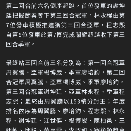
第二回合前六名倒序起跑，首位發車的謝坤
廷把握節奏奪下第三回合冠軍，林永程由第
7位發車積極推進獲第三回合亞軍，程志熙
自第8位發車於第7圈完成關鍵超越收下第三
回合季軍。
最終站三回合前三名分別為：第一回合冠軍
周翼騰、亞軍楊博崴、季軍廖培鈞，第二回
合冠軍周翼騰、亞軍楊博崴、季軍廖培鈞，
第三回合冠軍謝坤廷、亞軍林永程、季軍程
志熙；最終由周翼騰以153積分封王；年度
排名依序為周翼騰、廖培鈞、程志熙、林永
程、謝坤廷、江世傑、楊博崴、陳柏邑、王
翊帆、邱鋭、黃嘉雯、李政和。賽後頒獎台