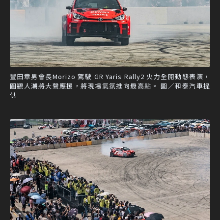
豐田章男會長Morizo 駕駛 GR Yaris Rally2 火力全開動態表演，
圍觀人潮將大聲應援，將現場氣氛推向最高點。 圖／和泰汽車提
供