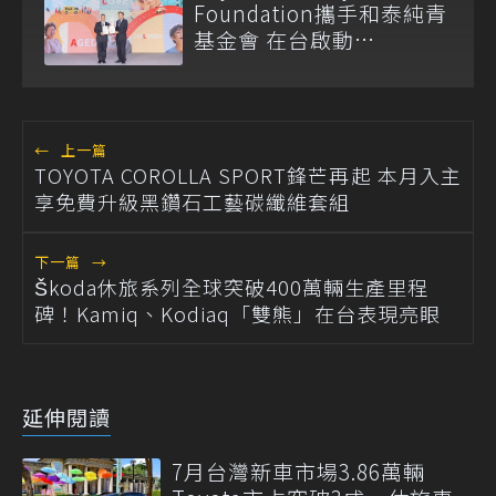
Foundation攜手和泰純青
基金會 在台啟動
「Mobility for All」公益
計畫
←
上一篇
TOYOTA COROLLA SPORT鋒芒再起 本月入主
享免費升級黑鑽石工藝碳纖維套組
下一篇
→
Škoda休旅系列全球突破400萬輛生產里程
碑！Kamiq、Kodiaq「雙熊」在台表現亮眼
延伸閱讀
7月台灣新車市場3.86萬輛