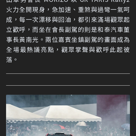
火力全開現身，急加速、重煞與過彎一氣呵
成，每一次漂移與回油，都引來滿場觀眾起
立歡呼，而坐在會長副駕的則是和泰汽車董
事長黃南光。兩位嘉賓坐鎮副駕的畫面成為
全場最熱議亮點，觀眾掌聲與歡呼此起彼
落。