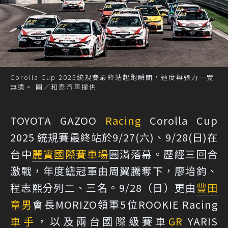
Corolla Cup 2025統規賽最終站起跑瞬間，速度與張力一覽
無遺。 圖／和泰汽車提供
TOYOTA GAZOO
Racing
Corolla Cup
2025 統規賽最終站於9/27(六)、9/28(日)在
台中
麗寶國際賽車場
圓滿落幕。歷經三回合
激戰，年度總冠軍由周翼騰奪下，廖培鈞、
程志熙分列二、三名。9/28（日）更由
豐田
章男
會長MORIZO領軍5位ROOKIE Racing
車手
，以及兩台國際級賽車
GR
YARIS