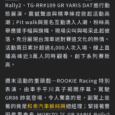
Rally2、TG-RR#109 GR YARIS DAT進行動
態展演，震撼聲浪與精準操控掀起活動高
潮；Pit walk與簽名互動湧入人潮，粉絲高
舉應援手幅與旗幟，現場尖叫與喝采此起彼
落，充分展現台灣車迷對賽道文化的熱情。
活動兩日累計超過8,000人次入場、線上直
播高峰近3萬人同時觀看，創下系列賽新
高。
週末活動的重頭戲─ROOKIE Racing 特別
表演，由車手平川真子揭開序幕，駕駛
GR86 帥氣登場，令人驚喜的是，副駕上坐
著的竟是
和泰汽車
蘇純興
總經理；緊接著豐
田章男會長 MORIZO 以 GR YARIS Rally2