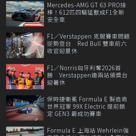
Mercedes-AMG GT 63 PRO接
棒！612匹四驅猛獸成F1全新
安全車
F1／Verstappen 克服賽車問題
逆勢登台 Red Bull 雙車前六
收官迎夏休
F1／Norris匈牙利奪2026首
勝 Verstappen連兩站頒獎台
迎暑休
保時捷衛冕 Formula E 製造商
世界冠軍 99X Electric 提前鎖
定 GEN3 最成功賽車
Formula E 上海站 Wehrlein強