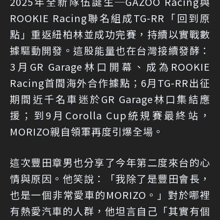
2025年全新隊伍誕生─GAZOO Racing與
ROOKIE Racing聯名組成TG-RR「回到原
點」重返紐柏林並成功完賽，持續以實戰數
據驅動開發。這股能量也在台灣接續發酵：
3月GR Garage林口開幕、成為ROOKIE
Racing首間海外合作據點；6月TG-RR出征
期間近千名車迷於GR Garage林口集結應
援；到9月Corolla Cup統規賽最終站，
MORIZO親自領軍再度引爆全場。
這次豐田章男也分享了今年第二度來台的心
情與原因。他笑說：「我除了是豐田會長，
也是一個非常愛車的MORIZO。」對於哪裡
有熱愛汽車的人群，他坦言自己「其實有個