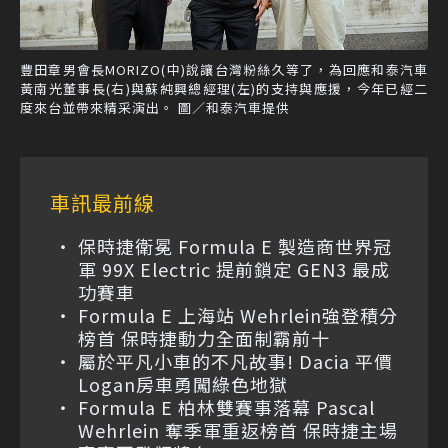
豐田章男會長MORIZO(中)說讓台灣粉絲久等了，為回應和泰汽車
黃南光董事長(右)與蘇純興總經理(左)的支持與應援，今年已經二
度來台並帶來精采演出。 圖／和泰汽車提供
車訊最前線
保時捷衛冕 Formula E 製造商世界冠
軍 99X Electric 提前鎖定 GEN3 最成
功賽車
Formula E 上海站 Wehrlein強登積分
榜首 保時捷動力全面制霸前十
屬於平凡小車的不凡故事! Dacia 平價
Logan房車勇闖綠色地獄
Formula E 柏林雙賽事落幕 Pascal
Wehrlein 奪季軍重返榜首 保時捷主場