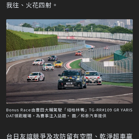
我往、火花四射。
Bonus Race由豐田大輔駕駛「紐柏林鴨」TG-RR#109 GR YARIS
DAT領跑暖場，為賽事注入話題。 圖／和泰汽車提供
台日友誼競爭及攻防留有空間、乾淨超車贏