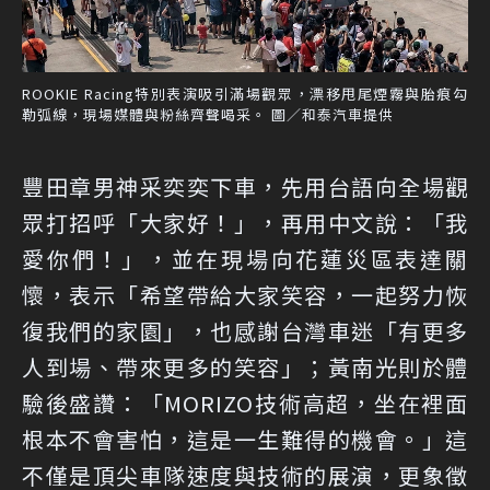
ROOKIE Racing特別表演吸引滿場觀眾，漂移甩尾煙霧與胎痕勾
勒弧線，現場媒體與粉絲齊聲喝采。 圖／和泰汽車提供
豐田章男神采奕奕下車，先用台語向全場觀
眾打招呼「大家好！」，再用中文說：「我
愛你們！」，並在現場向花蓮災區表達關
懷，表示「希望帶給大家笑容，一起努力恢
復我們的家園」，也感謝台灣車迷「有更多
人到場、帶來更多的笑容」；黃南光則於體
驗後盛讚：「MORIZO技術高超，坐在裡面
根本不會害怕，這是一生難得的機會。」這
不僅是頂尖車隊速度與技術的展演，更象徵