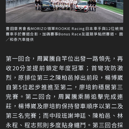
豐田章男會長MORIZO領軍ROOKIE Racing日本車手與12位統規
賽車手於賽道合影，加碼賽事Bonus Race友誼競爭點燃賽道。 圖
／和泰汽車提供
第一回合，周翼騰自竿位出發一路領先，再
收20分並提前鎖定年度冠軍；首彎攻防激
烈，原排位第三之陳柏邑掉出前段，楊博崴
自第5位起步推進至第二，廖培鈞穩居第三
完賽。第二回合，周翼騰乘勝追擊完成連
莊，楊博崴及廖培鈞保持發車順序以第二及
第三名完賽；而中段班謝坤廷、陳柏邑、林
永程、程志熙則多度貼身纏鬥。第三回合採