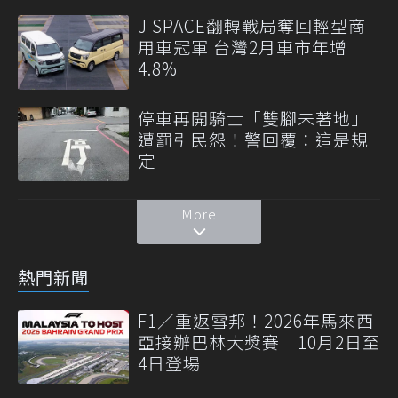
J SPACE翻轉戰局奪回輕型商
用車冠軍 台灣2月車市年增
4.8%
停車再開騎士「雙腳未著地」
遭罰引民怨！警回覆：這是規
定
More
熱門新聞
F1／重返雪邦！2026年馬來西
亞接辦巴林大獎賽 10月2日至
4日登場