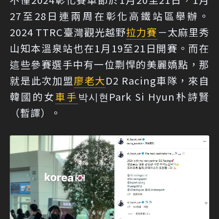
27至28日連兩周在彰化高鐵站區舉辦。
2024 TTRC臺灣觀光越野
拉力賽
－太麻里秀
山知本溫泉站也在1月19至21日開賽。而在
這些參賽選手中有一位剽悍的美麗嬌點，那
就是此次加盟
廖老大
D2 Racing車隊，來自
韓國的女
車手
박시현Park Si Hyun朴詩賢
（暫譯）。