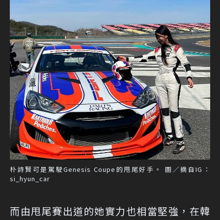
朴詩賢可是駕駛Genesis Coupe的甩尾好手。 圖／摘自IG：
si_hyun_car
而由甩尾賽出道的她實力也相當堅強，在韓