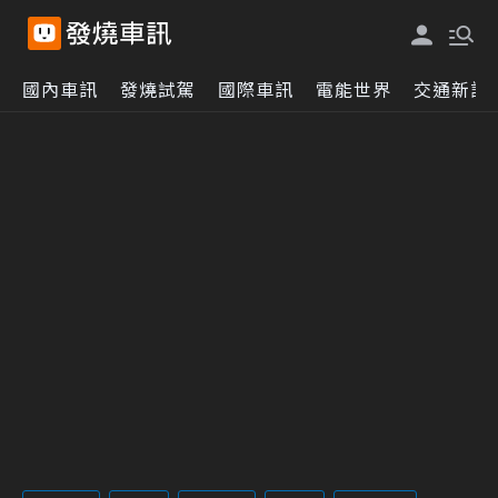
國內車訊
發燒試駕
國際車訊
電能世界
交通新訊