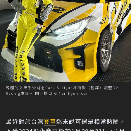
韓國的女車手박시현Park Si Hyun朴詩賢（暫譯）加盟D2
Racing車隊。 圖／摘自IG：si_hyun_car
最近對於台灣
賽車
迷來說可謂是相當熱鬧，
不僅2024彰化賽車節於1月20至21日，1月