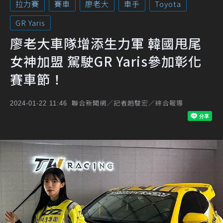
拉力賽
賽車
廖老大
車手
Toyota
GR Yaris
廖老大車隊增添生力軍 韓國甩尾
女神加盟 駕駛GR Yaris參加彰化
賽車節！
聯合新聞網／記者趙駿宏／綜合報導
2024-01-22 11:46