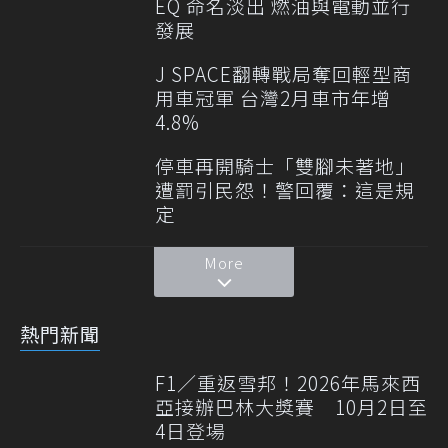
EQ 命名淡出 燃油與電動並行
發展
J SPACE翻轉戰局奪回輕型商
用車冠軍 台灣2月車市年增
4.8%
停車再開騎士「雙腳未著地」
遭罰引民怨！警回覆：這是規
定
More
熱門新聞
F1／重返雪邦！2026年馬來西
亞接辦巴林大獎賽 10月2日至
4日登場