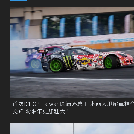
首次D1 GP Taiwan圓滿落幕 日本兩大甩尾車神
交鋒 盼來年更加壯大！