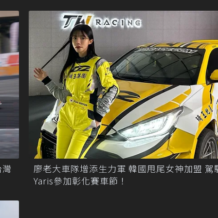
台灣
廖老大車隊增添生力軍 韓國甩尾女神加盟 駕
Yaris參加彰化賽車節！