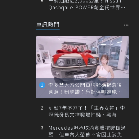
一桶油跑近2,000公里！Nissan
Qashqai e-POWER創金氏世界紀
錄
車訊熱門
李多慧大方公開車牌號碼揭背後
含意！粉絲讚：忘記停哪還能幫
忙找車
沉默7年不忍了！「車界女神」李
冠儀發長文控職場性騷、黑幕
Mercedes坦承取消實體按鍵做過
頭 但車內大螢幕不會因此消失