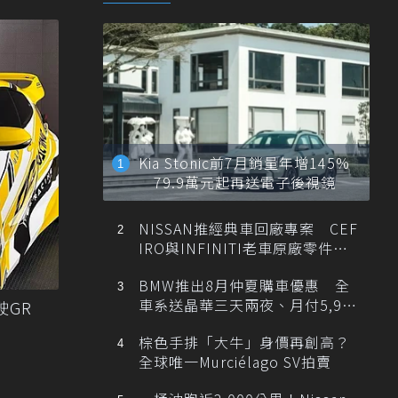
Kia Stonic前7月銷量年增145%
79.9萬元起再送電子後視鏡
NISSAN推經典車回廠專案 CEF
IRO與INFINITI老車原廠零件最
低1折
BMW推出8月仲夏購車優惠 全
車系送晶華三天兩夜、月付5,900
駛GR
元起
棕色手排「大牛」身價再創高？
全球唯一Murciélago SV拍賣