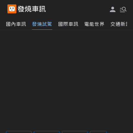
國內車訊
發燒試駕
國際車訊
電能世界
交通新訊