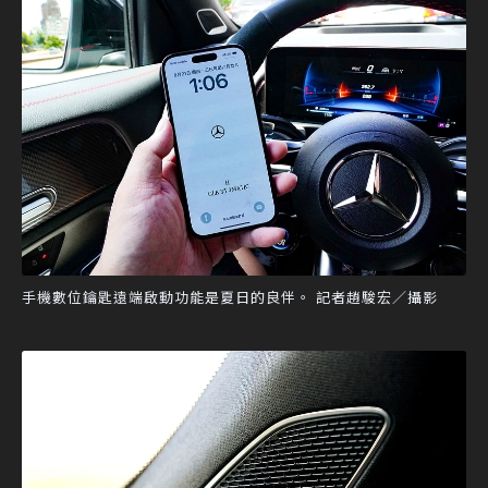
手機數位鑰匙遠端啟動功能是夏日的良伴。 記者趙駿宏／攝影