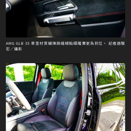
AMG GLB 35 車室材質鋪陳與縫線點綴確實更為到位。 記者趙駿
宏／攝影