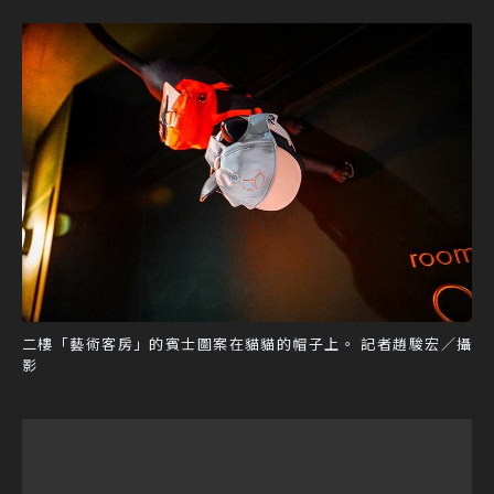
二樓「藝術客房」的賓士圖案在貓貓的帽子上。 記者趙駿宏／攝
影