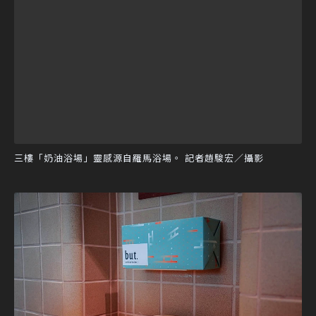
三樓「奶油浴場」靈感源自羅馬浴場。 記者趙駿宏／攝影