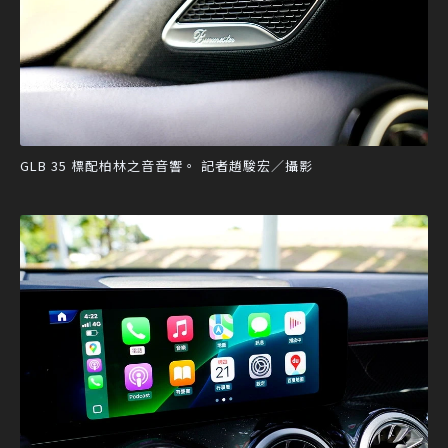
GLB 35 標配柏林之音音響。 記者趙駿宏／攝影