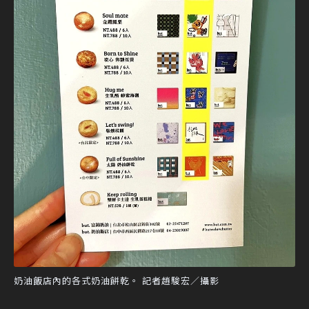
奶油飯店內的各式奶油餅乾。 記者趙駿宏／攝影