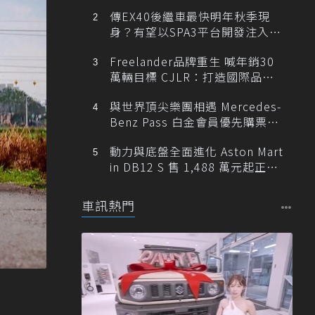
傳EX40後繼車最快明年秋季現
身？有望以SPA3平台開發注入80
0V動力
Freelander品牌重生 喊年銷30
萬輛目標 CJLR：打造國際品牌
半數銷量來自全球！
與世界頂尖樂團相遇 Mercedes-
Benz Pass 白金會員優先購票維
也納愛樂
動力與底盤全面進化 Aston Mart
in DB12 S 售 1,488 萬元起正式
登台
車訊熱門