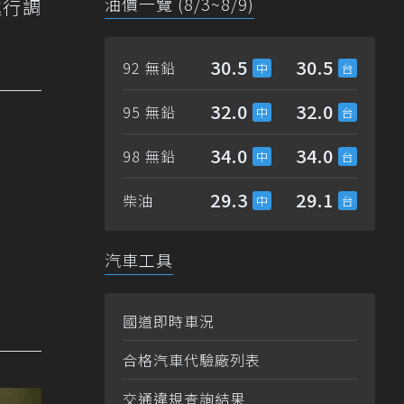
油價一覽 (8/3~8/9)
進行調
30.5
30.5
92 無鉛
32.0
32.0
95 無鉛
34.0
34.0
98 無鉛
29.3
29.1
柴油
汽車工具
國道即時車況
合格汽車代驗廠列表
交通違規查詢結果