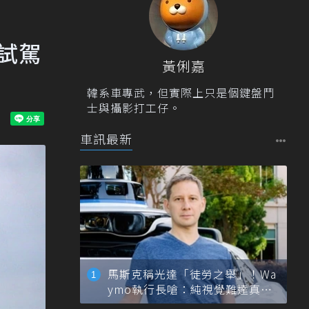
r試駕
黃俐嘉
韓系車專武，但實際上只是個鍵盤鬥
士與攝影打工仔。
車訊最新
馬斯克稱光達「徒勞之舉」！Wa
ymo執行長嗆：純視覺難達真正
自動駕駛