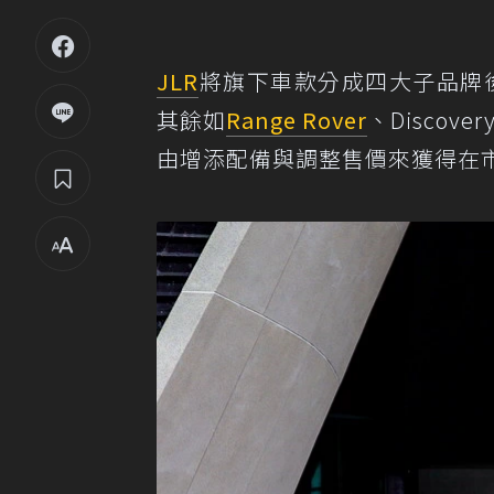
JLR
將旗下車款分成四大子品牌後，
其餘如
Range Rover
、Disco
由增添配備與調整售價來獲得在