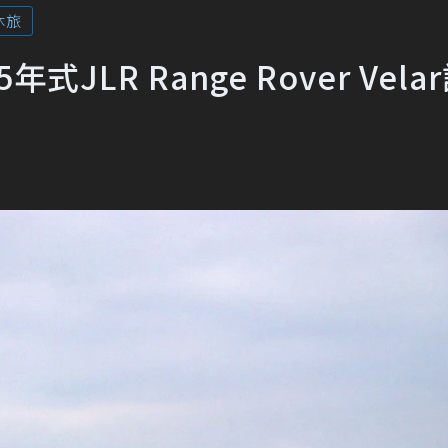
休旅
LR Range Rover Vela