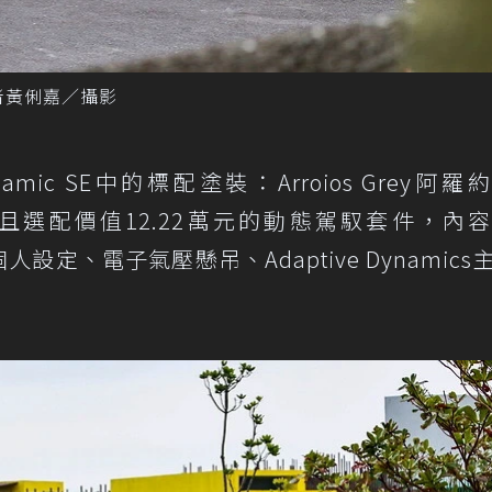
。 記者黃俐嘉／攝影
amic SE中的標配塗裝：Arroios Grey阿羅
並且選配價值12.22萬元的動態駕馭套件，內
跑車化個人設定、電子氣壓懸吊、Adaptive Dynamic