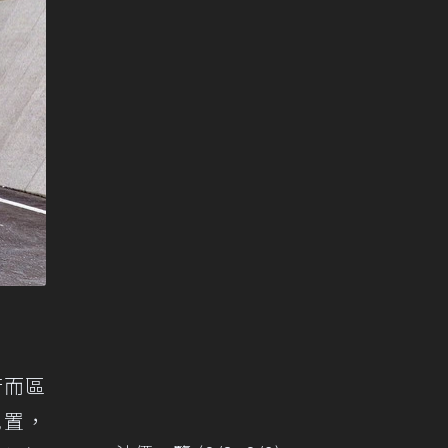
行而區
配置，