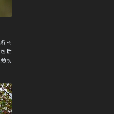
約斯灰
容包括
s主動動