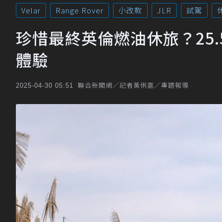
Velar
Range Rover
小改款
JLR
試駕
珍惜最終英倫燃油休旅？25.5年式J
體驗
聯合新聞網／記者黃俐嘉／專題報導
2025-04-30 05:51