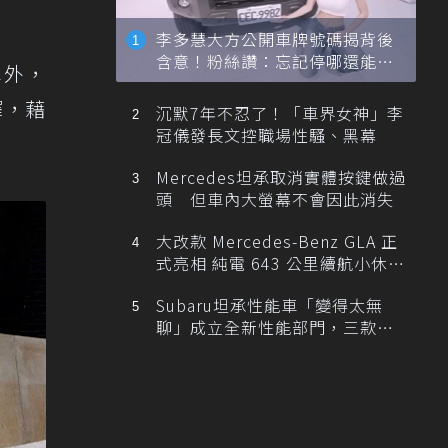
李多慧大方公開車牌號碼揭背後
含意！粉絲讚：忘記停哪還能幫
車外，
忙找車
擇，藉
沉默7年不忍了！「車界女神」李
冠儀發長文控職場性騷、黑幕
Mercedes坦承取消實體按鍵做過
頭 但車內大螢幕不會因此消失
大改款 Mercedes-Benz GLA 正
式亮相 純電 643 公里續航小休
旅！
Subaru坦承性能車「變得太無
聊」成立全新性能部門，三款手
排跑車開發中！