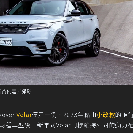
。 記者黃俐嘉／攝影
over
Velar
便是一例。2023年藉由
小改款
的推
ic SE兩種車型後，新年式Velar同樣維持相同的動力