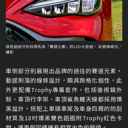
頭燈組部分則採用名為「賽道之眼」的LED大燈組。 記者陳威任／
攝影
車側部分則展現出品牌的過往的賽道元素，
動感俐落的線條設計，頗具跑格化個性，此
外更配備Trophy專屬套件，包括後視鏡外
殼、車頂行李架、車頂鯊魚鰭天線都採用燻
黑設計，搭配上車頭車尾及車身四周的防刮
材質及18吋燻黑雙色鋁圈附Trophy紅色卡
鉗，讓車側同樣擁有相當出色的顏值。