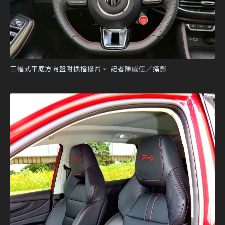
三幅式平底方向盤附換檔撥片。 記者陳威任／攝影