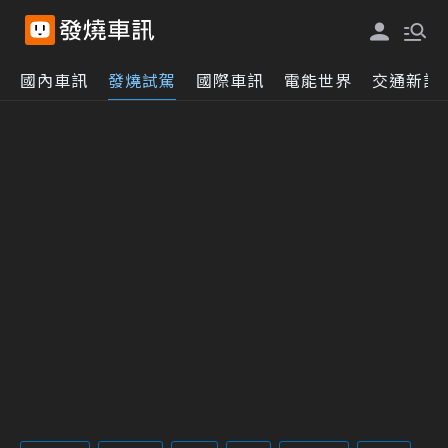
國內車訊
發燒試駕
國際車訊
電能世界
交通新訊