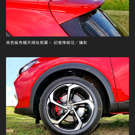
黑色鯊魚鰭天線及尾翼。 記者陳威任／攝影