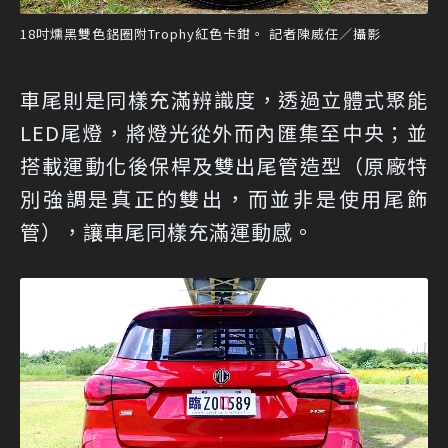
18吋燻黑雙色鋁圈附Trophy紅色卡鉗。 記者陳威任／攝影
車尾則是同樣充滿辨識度，透過立體式聚能
LED尾燈，將燈光從外而內匯集至中央；並
搭載運動化後保桿及雙出尾管造型（原廠特
別強調是真正的雙出，而並非是使用尾飾
管），讓車尾同樣充滿運動感。