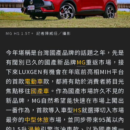
MG HS 1.5T。 記者陳威任／攝影
今年堪稱是台灣國產品牌的話題之年，先是
有闊別已久的國產新品牌
MG
重返市場，接
下來LUXGEN有機會在年底前亮相MIH平台
的首款
電動車
款，都將有助於消費者將目光
焦點移往
國產車
。作為國產市場許久不見的
新品牌，MG自然希望能快速在市場上闖出
一番作為，首款導入車型
HS
就選擇切入市場
最夯的
中型休旅
市場，並同步帶來95萬以內
的1.5升
渦輪
引擎汽油車款、以及國產唯一