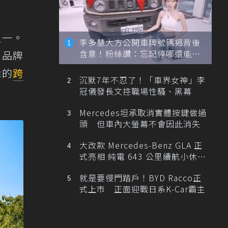
之一。
李多慧大方公開車牌號碼揭背後
含意！粉絲讚：忘記停哪還能幫
是品牌
忙找車
悉的
跨
沉默7年不忍了！「車界女神」李
冠儀發長文控職場性騷、黑幕
Mercedes坦承取消實體按鍵做過
頭 但車內大螢幕不會因此消失
大改款 Mercedes-Benz GLA 正
式亮相 純電 643 公里續航小休
旅！
就是要侵門踏戶！BYD Racco正
式上市 正面迎戰日系K-Car霸主