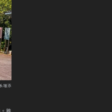
車系增添
件。雖