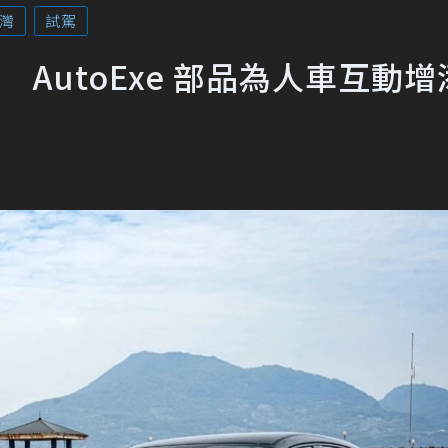
灣
試駕
 試駕 AutoExe 部品為人車互動