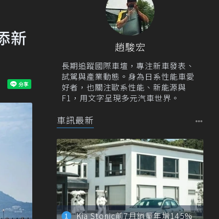
增添新
趙駿宏
長期追蹤國際車壇，專注新車發表、
試駕與產業動態。身為日系性能車愛
好者，也關注歐系性能、新能源與
F1，用文字呈現多元汽車世界。
車訊最新
Kia Stonic前7月銷量年增145%