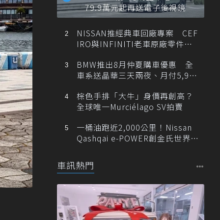
79.9萬元起再送電子後視鏡
NISSAN推經典車回廠專案 CEF
IRO與INFINITI老車原廠零件最
低1折
BMW推出8月仲夏購車優惠 全
車系送晶華三天兩夜、月付5,900
元起
棕色手排「大牛」身價再創高？
全球唯一Murciélago SV拍賣
一桶油跑近2,000公里！Nissan
Qashqai e-POWER創金氏世界紀
錄
車訊熱門