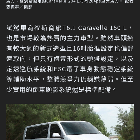
馬力、雙渦輪設定的Caravelle 204 L則有204ps最大馬力。 記者
張振群／攝影
試駕車為福斯商旅T6.1 Caravelle 150 L，
也是市場較為熱賣的主力車型。雖然車頭擁
有較大氣的新式造型且16吋胎框設定也偏舒
適取向，但只有鹵素形式的頭燈設定，以及
定速巡航系統和ESC電子車身動態穩定系統
等輔助水平，整體競爭力仍稍嫌薄弱。但至
少實用的倒車顯影系統還是標準配備。