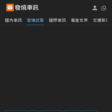
國內車訊
發燒試駕
國際車訊
電能世界
交通新訊