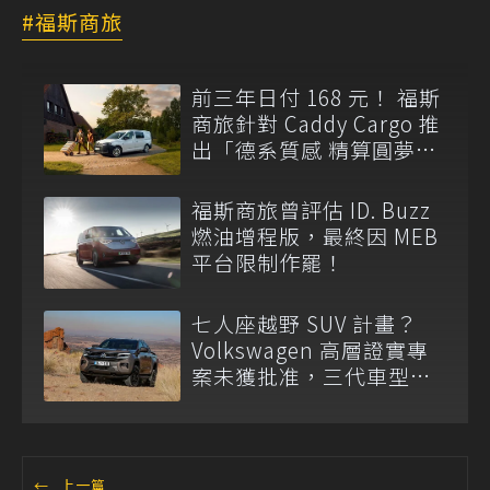
福斯商旅
前三年日付 168 元！ 福斯
商旅針對 Caddy Cargo 推
出「德系質感 精算圓夢」
與「打天下」專案
福斯商旅曾評估 ID. Buzz
燃油增程版，最終因 MEB
平台限制作罷！
七人座越野 SUV 計畫？
Volkswagen 高層證實專
案未獲批准，三代車型不
排除重啟！
←
上一篇