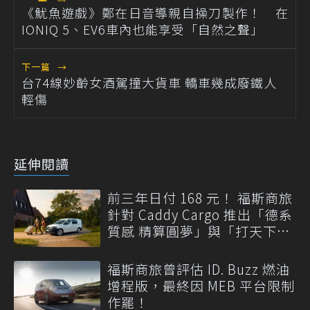
《魷魚遊戲》鄭在日音導親自操刀製作！ 在
IONIQ 5、EV6車內也能享受「自然之聲」
下一篇
→
台74線妙齡女酒駕撞大貨車 轎車幾成廢鐵人
輕傷
延伸閱讀
前三年日付 168 元！ 福斯商旅
針對 Caddy Cargo 推出「德系
質感 精算圓夢」與「打天下」
專案
福斯商旅曾評估 ID. Buzz 燃油
增程版，最終因 MEB 平台限制
作罷！