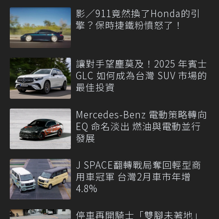
影／911竟然換了Honda的引
擎？保時捷鐵粉憤怒了！
讓對手望塵莫及！2025 年賓士
GLC 如何成為台灣 SUV 市場的
最佳投資
Mercedes-Benz 電動策略轉向
EQ 命名淡出 燃油與電動並行
發展
J SPACE翻轉戰局奪回輕型商
用車冠軍 台灣2月車市年增
4.8%
停車再開騎士「雙腳未著地」