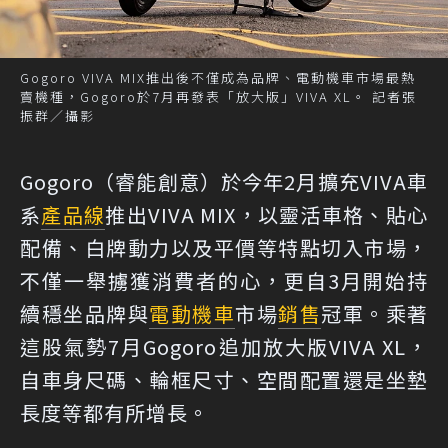
Gogoro VIVA MIX推出後不僅成為品牌、電動機車市場最熱
賣機種，Gogoro於7月再發表「放大版」VIVA XL。 記者張
振群／攝影
Gogoro（睿能創意）於今年2月擴充VIVA車
系
產品線
推出VIVA MIX，以靈活車格、貼心
配備、白牌動力以及平價等特點切入市場，
不僅一舉擄獲消費者的心，更自3月開始持
續穩坐品牌與
電動機車
市場
銷售
冠軍。乘著
這股氣勢7月Gogoro追加放大版VIVA XL，
自車身尺碼、輪框尺寸、空間配置還是坐墊
長度等都有所增長。