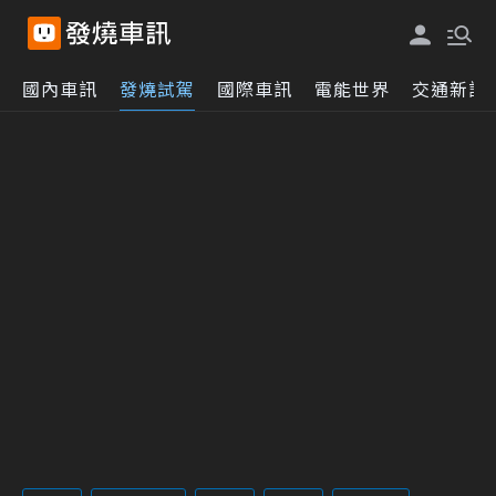
國內車訊
發燒試駕
國際車訊
電能世界
交通新訊