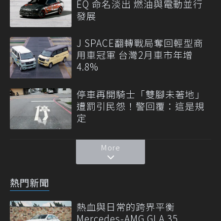
EQ 命名淡出 燃油與電動並行
發展
J SPACE翻轉戰局奪回輕型商
用車冠軍 台灣2月車市年增
4.8%
停車再開騎士「雙腳未著地」
遭罰引民怨！警回覆：這是規
定
More
熱門新聞
熱血與日常的跨界平衡
Mercedes-AMG GLA 35