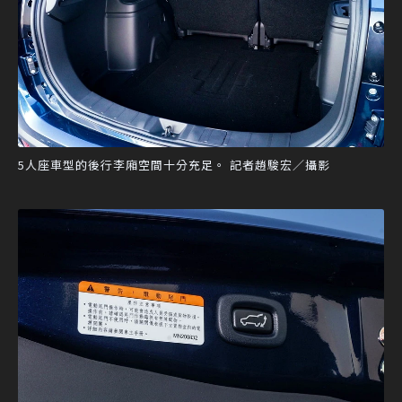
5人座車型的後行李廂空間十分充足。 記者趙駿宏／攝影