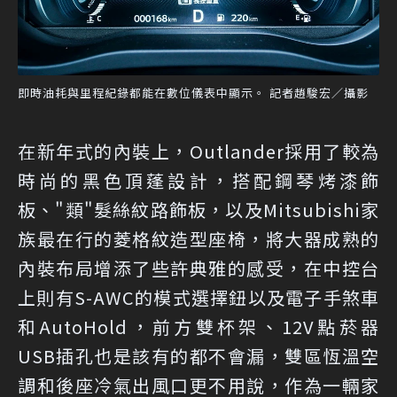
即時油耗與里程紀錄都能在數位儀表中顯示。 記者趙駿宏／攝影
在新年式的內裝上，Outlander採用了較為
時尚的黑色頂蓬設計，搭配鋼琴烤漆飾
板、"類"髮絲紋路飾板，以及Mitsubishi家
族最在行的菱格紋造型座椅，將大器成熟的
內裝布局增添了些許典雅的感受，在中控台
上則有S-AWC的模式選擇鈕以及電子手煞車
和AutoHold，前方雙杯架、12V點菸器
USB插孔也是該有的都不會漏，雙區恆溫空
調和後座冷氣出風口更不用說，作為一輛家