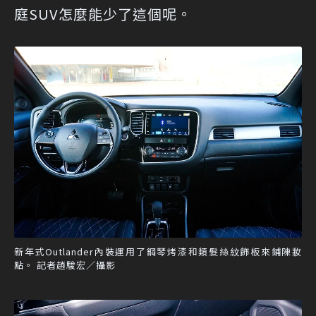
庭SUV怎麼能少了這個呢。
新年式Outlander內裝運用了鋼琴烤漆和類髮絲紋飾板來鋪陳妝
點。 記者趙駿宏／攝影