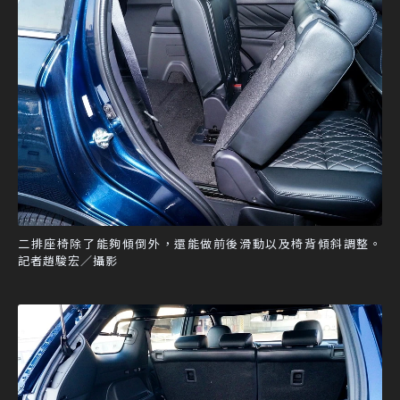
二排座椅除了能夠傾倒外，還能做前後滑動以及椅背傾斜調整。
記者趙駿宏／攝影