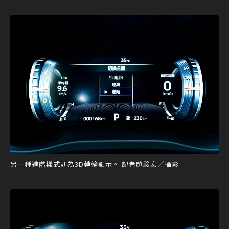
另一種進階樣式則為3D轉輪顯示。 記者趙駿宏／攝影