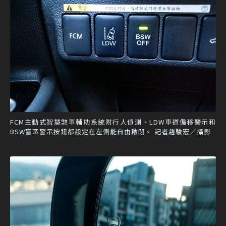
FCM主動式智慧煞車輔助系統附行人偵測、LDW車道偏移警示和
BSW盲區警示按鈕都設定在左側能自由啟閉。 記者趙駿宏／攝影