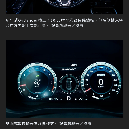
新年式Outlander換上了10.25吋全彩數位儀錶板，但控制鍵未整
合在方向盤上有點可惜。 記者趙駿宏／攝影
雙圓式數位儀表為經典樣式。 記者趙駿宏／攝影