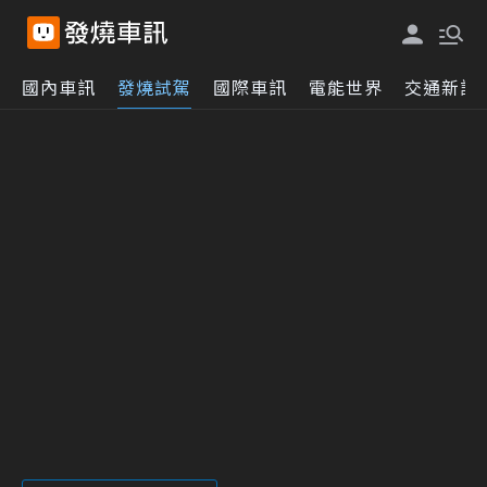
國內車訊
發燒試駕
國際車訊
電能世界
交通新訊