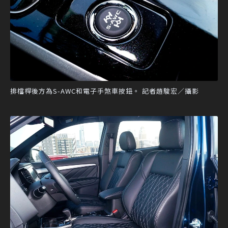
排檔桿後方為S-AWC和電子手煞車按鈕。 記者趙駿宏／攝影