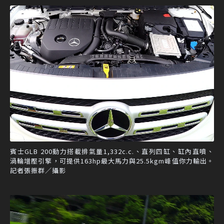
賓士GLB 200動力搭載排氣量1,332c.c.、直列四缸、缸內直噴、
渦輪增壓引擎，可提供163hp最大馬力與25.5kgm峰值你力輸出。
記者張振群／攝影