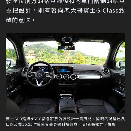
駛座位前方的鋁質飾板和內車門兩側的鋁質
握把設計，則有著向老大哥賓士G-Class致
敬的意味，
賓士GLB延續NGCC都會家族內裝設計一貫風格，搶眼的渦輪出風
口以及雙10.25吋螢幕等都更顯科技氣息。 記者張振群／攝影