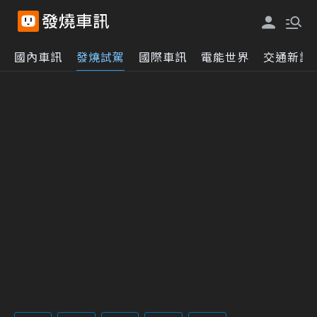
國內車訊
發燒試駕
國際車訊
電能世界
交通新訊