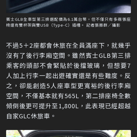
賓士GLB全車型第三排選配價為6.1萬台幣，但不僅只有多兩張座
椅還有雙杯架與雙USB（Type-C）插槽。 記者張振群／攝影
不過5＋2座都會休旅在全員滿座下，就幾乎
沒有了後行李廂空間。雖然賓士GLB第三排
乘客的頭部不會緊貼於後擋玻璃，但想要7
人加上行李一起出遊確實還是有些難度。反
之，卻能創造5人座車型更寬裕的後行李廂
空間，不僅基本就有565L，第二排座椅全數
傾倒後更可提升至1,800L，此表現已經超越
自家GLC休旅車。