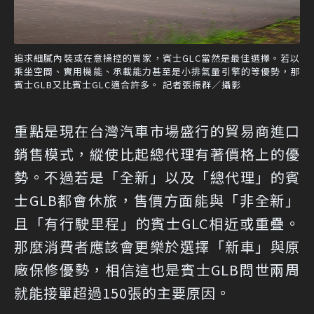
追求細膩內裝或在意操控的買家，賓士GLC當然是最佳選擇。若以
乘坐空間、實用機能、承載能力甚至是小排氣量引擎的等優勢，那
賓士GLB又比賓士GLC適合許多。 記者張振群／攝影
重點是現在台灣汽車市場盛行的貿易商進口
銷售模式，縱使比起總代理有著價格上的優
勢。不過若是「全新」以及「總代理」的賓
士GLB都會休旅，售價方面能與「非全新」
且「有行駛里程」的賓士GLC相近或重疊。
那麼消費者應該會更樂於選擇「新車」與原
廠保修優勢，相信這也是賓士GLB問世兩周
就能接單超過150張的主要原因。