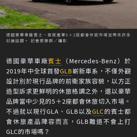
德國豪華車廠賓士，首度進軍5＋2座都會休旅市場並帶來許多
討論話題。 記者張振群／攝影
德國豪華車廠
賓士
（Mercedes-Benz）於
2019年中全球首發
GLB
嶄新車系，不僅外觀
設計別於現行品牌的前衛家族容貌，以方正
造型訴求更鮮明的休旅格調之外，還以豪華
品牌當中少見的5＋2座都會休旅切入市場。
不過就以現行GLA、GLB以及
GLC
的賓士都
會休旅產品陣容而言，GLB難道不會上打
GLC的市場嗎？