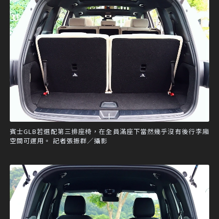
賓士GLB若選配第三排座椅，在全員滿座下當然幾乎沒有後行李廂
空間可運用。 記者張振群／攝影