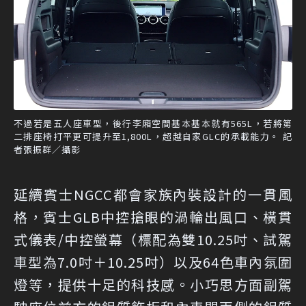
不過若是五人座車型，後行李廂空間基本基本就有565L，若將第
二排座椅打平更可提升至1,800L，超越自家GLC的承載能力。 記
者張振群／攝影
延續賓士NGCC都會家族內裝設計的一貫風
格，賓士GLB中控搶眼的渦輪出風口、橫貫
式儀表/中控螢幕（標配為雙10.25吋、試駕
車型為7.0吋＋10.25吋）以及64色車內氛圍
燈等，提供十足的科技感。小巧思方面副駕