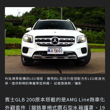
列為標準配備的LED頭燈，獨特的L型日行燈搭配方形LED尾燈光
條，提供鮮明的專屬車型辨識。 記者張振群／攝影
賓士GLB 200原本搭載的是AMG Line跑車化
外觀套件（鍍鉻單柵式鑽石型水箱護罩、19