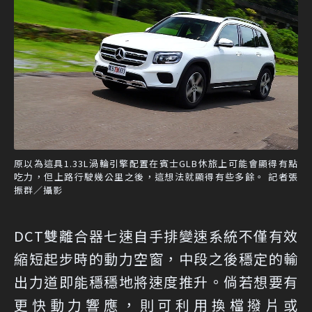
原以為這具1.33L渦輪引擎配置在賓士GLB休旅上可能會顯得有點
吃力，但上路行駛幾公里之後，這想法就顯得有些多餘。 記者張
振群／攝影
DCT雙離合器七速自手排變速系統不僅有效
縮短起步時的動力空窗，中段之後穩定的輸
出力道即能穩穩地將速度推升。倘若想要有
更快動力響應，則可利用換檔撥片或