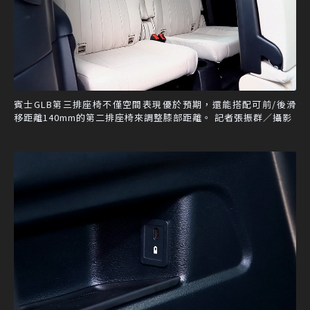
賓士GLB第三排座椅不僅空間表現優於預期，還能搭配可前/後滑
移距離140mm的第二排座椅來調整膝部距離。 記者張振群／攝影