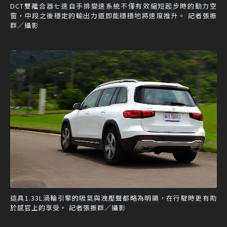
DCT雙離合器七速自手排變速系統不僅有效縮短起步時的動力空
窗，中段之後穩定的輸出力道即能穩穩地將速度推升。 記者張振
群／攝影
這具1.33L渦輪引擎的吸氣與洩壓聲都略為明顯，在行駛時更有助
於感官上的享受。 記者張振群／攝影