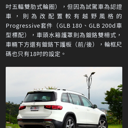
吋五輻雙肋式輪圈），但因為試駕車為認證
車，則為改配置較有越野風格的
Progressive套件（GLB 180、GLB 200d車
型標配），車頭水箱護罩則為鍍鉻雙柵式，
車輛下方還有鍍鉻下護板（前/後），輪框尺
碼也只有18吋的設定。