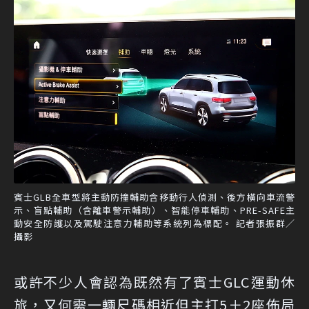
賓士GLB全車型將主動防撞輔助含移動行人偵測、後方橫向車流警
示、盲點輔助（含離車警示輔助）、智能停車輔助、PRE-SAFE主
動安全防護以及駕駛注意力輔助等系統列為標配。 記者張振群／
攝影
或許不少人會認為既然有了賓士GLC運動休
旅，又何需一輛尺碼相近但主打5＋2座佈局