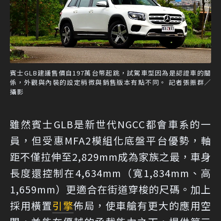
賓士GLB建議售價自197萬台幣起跳，試駕車型因為是認證車的關
係，外觀與內裝的設定稍微與銷售版本有點不同。 記者張振群／
攝影
雖然賓士GLB是新世代NGCC都會車系的一
員，但受惠MFA2模組化底盤平台優勢，軸
距不僅拉伸至2,829mm成為家族之最，車身
長度還控制在4,634mm（寬1,834mm、高
1,659mm）更適合在街道穿梭的尺碼。加上
採用橫置
引擎
佈局，使車艙有更大的應用空