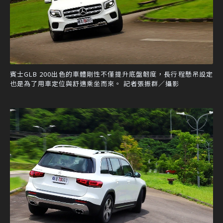
賓士GLB 200出色的車體剛性不僅提升底盤韌度，長行程懸吊設定
也是為了用車定位與舒適乘坐而來。 記者張振群／攝影