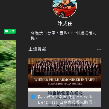
陳威任
開過幾百台車，塵世中一個迷途老司
機。
車訊最新
與世界頂尖樂團相遇 Mercedes-
Benz Pass 白金會員優先購票維
也納愛樂