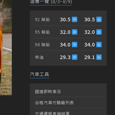
油價一覽 (8/3~8/9)
30.5
30.5
92 無鉛
32.0
32.0
95 無鉛
34.0
34.0
98 無鉛
29.3
29.1
柴油
汽車工具
國道即時車況
合格汽車代驗廠列表
交通違規查詢結果