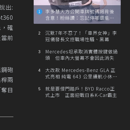
說出:
李多慧大方公開車牌號碼揭背後
t360
含意！粉絲讚：忘記停哪還能幫
忙找車
元，確
沉默7年不忍了！「車界女神」李
是當前
冠儀發長文控職場性騷、黑幕
Mercedes坦承取消實體按鍵做過
頭 但車內大螢幕不會因此消失
能鋼砲
大改款 Mercedes-Benz GLA 正
式亮相 純電 643 公里續航小休
保桿兩
旅！
就是要侵門踏戶！BYD Racco正
「奪目
式上市 正面迎戰日系K-Car霸主