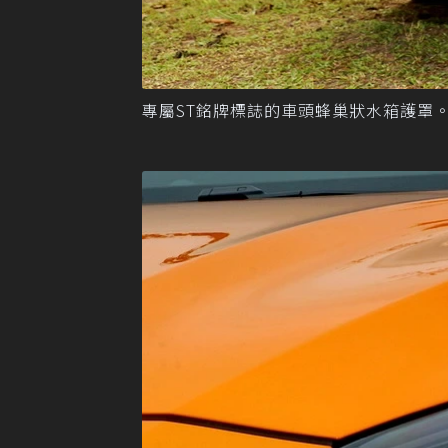
專屬ST銘牌標誌的車頭蜂巢狀水箱護罩。