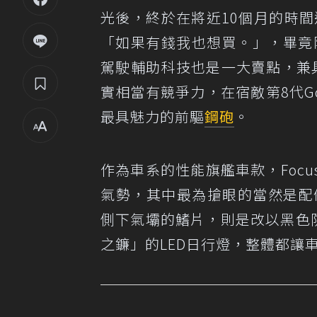
光後，終於在將近10個月的時
「如果有錢我也想買。」，畢竟
駕駛輔助科技也是一大賣點，兼具
實相當有競爭力，在宿敵第8代Go
最具魅力的前驅
鋼砲
。
作為車系的性能旗艦車款，Focus
氣勢，其中最為搶眼的當然是配
側下氣壩的鰭片，則是改以黑色
之鐮」的LED日行燈，整體都讓