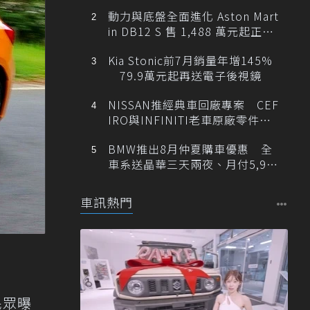
動力與底盤全面進化 Aston Mart
in DB12 S 售 1,488 萬元起正式
登台
Kia Stonic前7月銷量年增145%
79.9萬元起再送電子後視鏡
NISSAN推經典車回廠專案 CEF
IRO與INFINITI老車原廠零件最
低1折
BMW推出8月仲夏購車優惠 全
車系送晶華三天兩夜、月付5,900
元起
車訊熱門
民眾曝