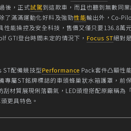
間過後，正式
試駕
到這款車，而且也聽到無數同業
除了滿滿運動化好料及強勁
性能
輸出外，Co-Pilo
性能操控及安全科技，售價又僅只要136.8萬
lf GTI登台時間未定的情況下，
Focus ST
絕對
 ST配備競技型
Performance
Pack套件凸顯性
備專屬ST銘牌標誌的車頭蜂巢狀水箱護罩，前
防刮材質展現俐落霸氣，LED頭燈搭配原廠稱為
車頭更具特色。