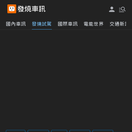
國內車訊
發燒試駕
國際車訊
電能世界
交通新訊