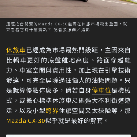
迅速抵台開賣的Mazda CX-30能否在休旅市場殺出重圍，就
來看看它有什麼賣點？ 記者張振群／攝影
休旅車
已經成為市場最熱門級距，主因來自
比轎車更好的底盤離地高度、路面穿越能
力、車室空間與實用性，加上現在引擎技術
發達，可完全屏除過往惱人的油耗問題。只
是就算優點這麼多，倘若自身
停車位
是機械
式，或擔心標準休旅車尺碼過大不利街道遊
走，以及小型
跨界
休旅空間又太狹隘等，那
Mazda
CX-30
似乎就是最好的解套。