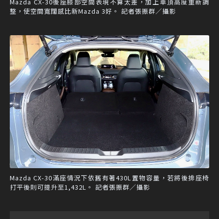
Mazda CX-30後座膝部空間表現不算太差，加上車頂高度重新調
整，使空間寬闊感比新Mazda 3好。 記者張振群／攝影
Mazda CX-30滿座情況下依舊有著430L置物容量，若將後排座椅
打平後則可提升至1,432L。 記者張振群／攝影