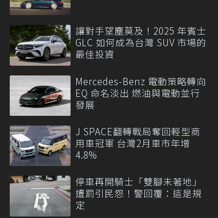
讓對手望塵莫及！2025 年賓士
GLC 如何成為台灣 SUV 市場的
最佳投資
Mercedes-Benz 電動策略轉向
EQ 命名淡出 燃油與電動並行
發展
J SPACE翻轉戰局奪回輕型商
用車冠軍 台灣2月車市年增
4.8%
停車再開騎士「雙腳未著地」
遭罰引民怨！警回覆：這是規
定