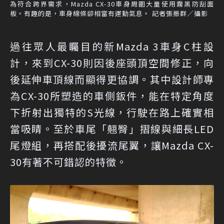
為符合跨界需求，Mazda CX-30車身周圍大量使用霧黑防刮面
板。有趣的是，車身線條卻相當有運動氣息。 記者張振群／攝影
過往眾人最矚目的新Mazda 3車身C柱設
計，來到CX-30則因後座頭頂空間修正，向
後延伸車頂線而顯得更協調。其中設計師專
為CX-30所塑造的車側鈑件，能在特定角度
下折射出獨特的S光線，行駛在路上確實相
當吸睛。至於車尾「翹臀」摺線與細長LED
尾燈組，再搭配後擾流尾翼，讓Mazda CX-
30有著不可錯認的特徵。