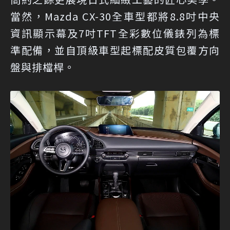
當然，Mazda CX-30全車型都將8.8吋中央
資訊顯示幕及7吋TFT全彩數位儀錶列為標
準配備，並自頂級車型起標配皮質包覆方向
盤與排檔桿。