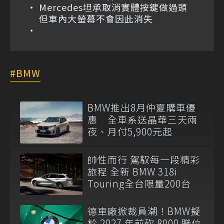
Mercedes坦承取消實體按鍵做過頭
但車內大螢幕不會因此消失
BMW
BMW推出8月仲夏購車優
惠 全車系送晶華三天兩
夜、月付5,900元起
帥性而行 駕馭每一段精彩
旅程 全新 BMW 318i
Touring全台限量200台
德車廠掀裁員潮！BMW擬
於 2027 年前砍 8000 職位