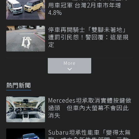
用車冠軍 台灣2月車市年增
4.8%
停車再開騎士「雙腳未著地」
遭罰引民怨！警回覆：這是規
定
More
熱門新聞
Mercedes坦承取消實體按鍵做
過頭 但車內大螢幕不會因此
消失
Subaru坦承性能車「變得太無