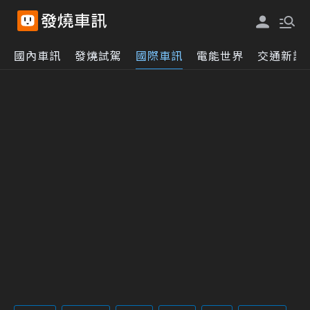
國內車訊
發燒試駕
國際車訊
電能世界
交通新訊