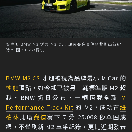
標準版 BMW M2 逆襲 M2 CS！原廠賽道套件紐北刷出新紀
錄。 圖／BMW提供
BMW
M2 CS
才剛被視為品牌最小 M Car 的
性能
頂點，如今卻已被另一輛標準版 M2 超
越。BMW 近日公布，一輛搭載全新
M
Performance Track Kit
的 M2，成功在
紐
柏林
北環
賽道
寫下 7 分 25.068 秒單圈成
績，不僅刷新 M2 車系紀錄，更比近期發表