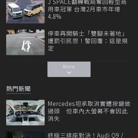
J SPACE翻轉戰局奪回輕型商
用車冠軍 台灣2月車市年增
4.8%
停車再開騎士「雙腳未著地」
遭罰引民怨！警回覆：這是規
定
More
熱門新聞
Mercedes坦承取消實體按鍵做
過頭 但車內大螢幕不會因此
消失
終極三排座對決！Audi Q9 /