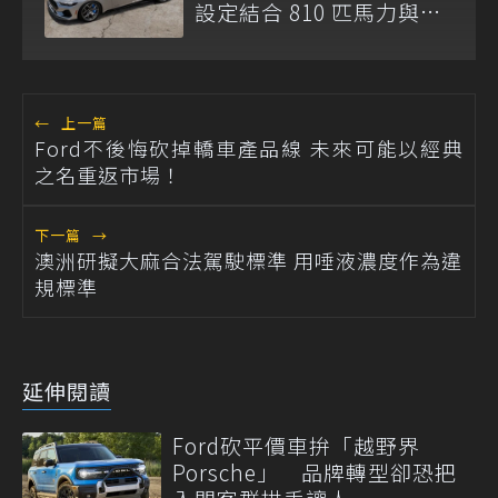
設定結合 810 匹馬力與手
排選項
←
上一篇
Ford不後悔砍掉轎車產品線 未來可能以經典
之名重返市場！
下一篇
→
澳洲研擬大麻合法駕駛標準 用唾液濃度作為違
規標準
延伸閱讀
Ford砍平價車拚「越野界
Porsche」 品牌轉型卻恐把