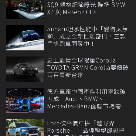
SQ9 規格細節曝光 瞄準 BMW
X7 與 M-Benz GLS
Subaru坦承性能車「變得太無
聊」成立全新性能部門，三款
手排跑車開發中！
史上最貴全球限量Corolla
TOYOTA GRMN Corolla要價破
兩百萬新台幣
德系車廠中國產能利用率跌破
五成 Audi、BMW、
Mercedes-Benz面臨市場需求
轉變
Ford砍平價車拚「越野界
Porsche」 品牌轉型卻恐把