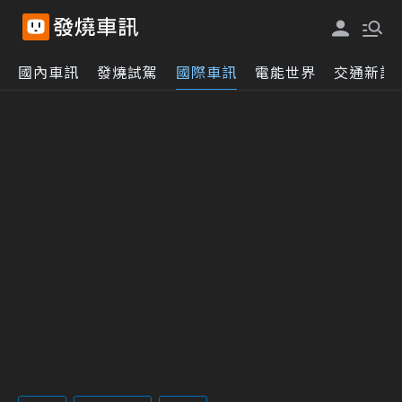
國內車訊
發燒試駕
國際車訊
電能世界
交通新訊