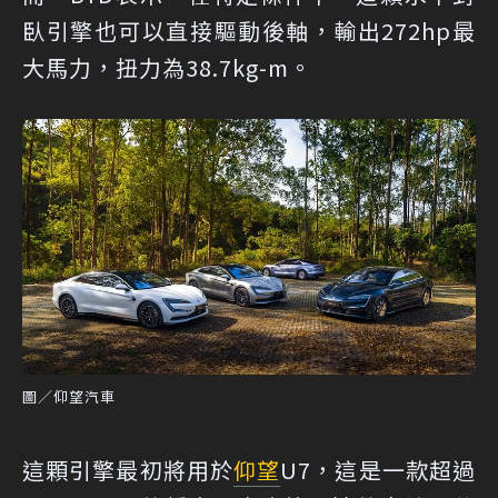
臥引擎也可以直接驅動後軸，輸出272hp最
大馬力，扭力為38.7kg-m。
圖／仰望汽車
這顆引擎最初將用於
仰望
U7，這是一款超過