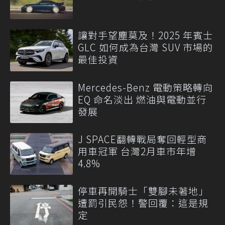
讓對手望塵莫及！2025 年賓士
GLC 如何成為台灣 SUV 市場的
最佳投資
Mercedes-Benz 電動策略轉向
EQ 命名淡出 燃油與電動並行
發展
J SPACE翻轉戰局奪回輕型商
用車冠軍 台灣2月車市年增
4.8%
停車再開騎士「雙腳未著地」
遭罰引民怨！警回覆：這是規
定