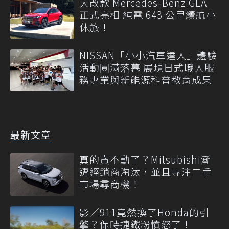
大改款 Mercedes-Benz GLA
正式亮相 純電 643 公里續航小
休旅！
NISSAN「小小汽車達人」體驗
活動圓滿落幕 展現日式職人服
務專業與新能源科普教育成果
最新文章
真的賣不動了？Mitsubishi漸
遭經銷商淘汰，並且專注二手
市場尋商機！
影／911竟然換了Honda的引
擎？保時捷鐵粉憤怒了！