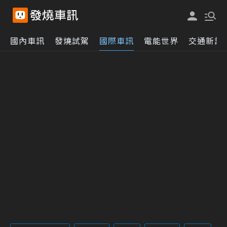
國內車訊
發燒試駕
國際車訊
電能世界
交通新訊