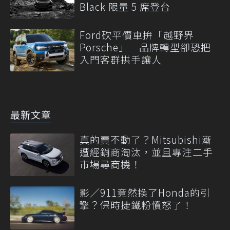
Black 限量 5 席登台
Ford砍平價車拚「越野界
Porsche」 品牌轉型卻恐把
入門客群拱手讓人
最新文章
真的賣不動了？Mitsubishi漸
遭經銷商淘汰，並且專注二手
市場尋商機！
影／911竟然換了Honda的引
擎？保時捷鐵粉憤怒了！