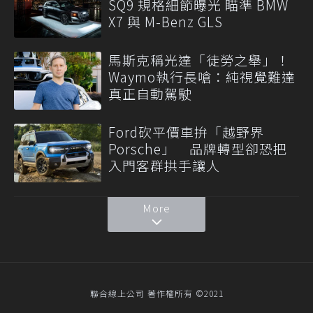
SQ9 規格細節曝光 瞄準 BMW
X7 與 M-Benz GLS
馬斯克稱光達「徒勞之舉」！
Waymo執行長嗆：純視覺難達
真正自動駕駛
Ford砍平價車拚「越野界
Porsche」 品牌轉型卻恐把
入門客群拱手讓人
More
聯合線上公司 著作權所有 ©2021