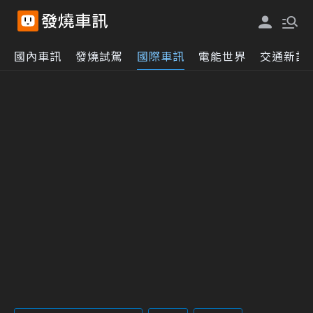
國內車訊
發燒試駕
國際車訊
電能世界
交通新訊