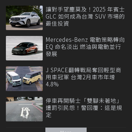
讓對手望塵莫及！2025 年賓士
GLC 如何成為台灣 SUV 市場的
最佳投資
Mercedes-Benz 電動策略轉向
EQ 命名淡出 燃油與電動並行
發展
J SPACE翻轉戰局奪回輕型商
用車冠軍 台灣2月車市年增
4.8%
停車再開騎士「雙腳未著地」
遭罰引民怨！警回覆：這是規
定