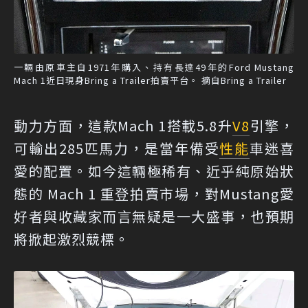
一輛由原車主自1971年購入、持有長達49年的Ford Mustang
Mach 1近日現身Bring a Trailer拍賣平台。 摘自Bring a Trailer
動力方面，這款Mach 1搭載5.8升
V8
引擎，
可輸出285匹馬力，是當年備受
性能
車迷喜
愛的配置。如今這輛極稀有、近乎純原始狀
態的 Mach 1 重登拍賣市場，對Mustang愛
好者與收藏家而言無疑是一大盛事，也預期
將掀起激烈競標。