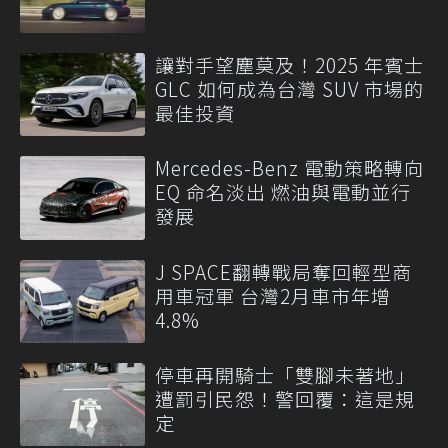
讓對手望塵莫及！2025 年賓士
GLC 如何成為台灣 SUV 市場的
最佳投資
Mercedes-Benz 電動策略轉向
EQ 命名淡出 燃油與電動並行
發展
J SPACE翻轉戰局奪回輕型商
用車冠軍 台灣2月車市年增
4.8%
停車再開騎士「雙腳未著地」
遭罰引民怨！警回覆：這是規
定