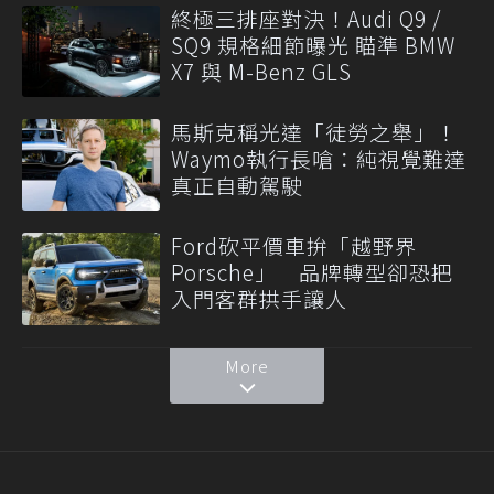
終極三排座對決！Audi Q9 /
SQ9 規格細節曝光 瞄準 BMW
X7 與 M-Benz GLS
馬斯克稱光達「徒勞之舉」！
Waymo執行長嗆：純視覺難達
真正自動駕駛
Ford砍平價車拚「越野界
Porsche」 品牌轉型卻恐把
入門客群拱手讓人
More