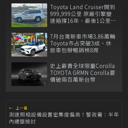
Toyota Land Cruiser開到
999,999公里 原廠引擎變
速箱撐16年、最後1公里留
給新車主
7月台灣新車市場3.86萬輛
Toyota市占突破3成、休
旅車包辦暢銷榜8席
史上最貴全球限量Corolla
TOYOTA GRMN Corolla要
價破兩百萬新台幣
←
上一篇
測速照相設備設置密集度偏高！警政署：半年
內通盤檢討