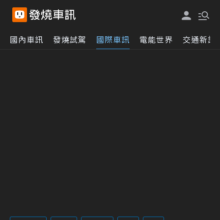
國內車訊
發燒試駕
國際車訊
電能世界
交通新訊