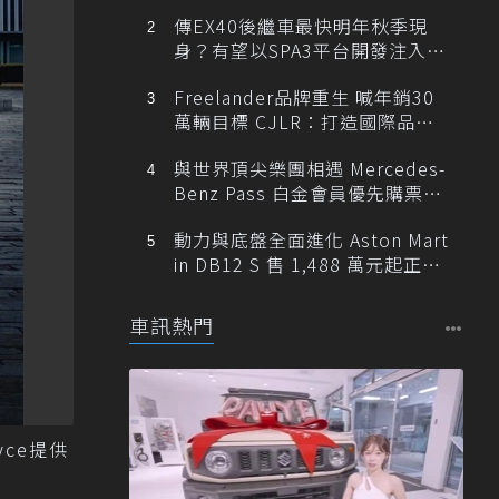
傳EX40後繼車最快明年秋季現
身？有望以SPA3平台開發注入80
0V動力
Freelander品牌重生 喊年銷30
萬輛目標 CJLR：打造國際品牌
半數銷量來自全球！
與世界頂尖樂團相遇 Mercedes-
Benz Pass 白金會員優先購票維
也納愛樂
動力與底盤全面進化 Aston Mart
in DB12 S 售 1,488 萬元起正式
登台
車訊熱門
yce提供