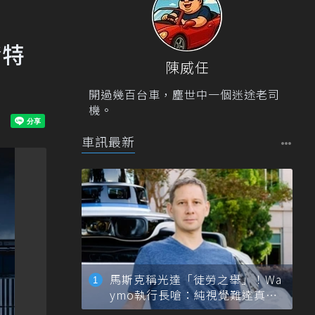
發特
陳威任
開過幾百台車，塵世中一個迷途老司
機。
車訊最新
馬斯克稱光達「徒勞之舉」！Wa
ymo執行長嗆：純視覺難達真正
自動駕駛