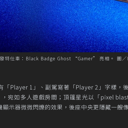
仕車：Black Badge Ghost “Gamer” 亮相。 圖／Ro
layer 1」、副駕寫著「Player 2」字樣，
 4」，宛如多人遊戲房間；頂篷星光以「pixel blas
機顯示器微微閃爍的效果，後座中央更隱藏一艘