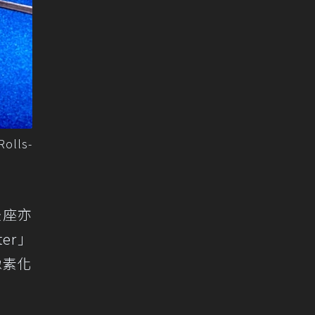
lls-
後座亦
ter」
像素化