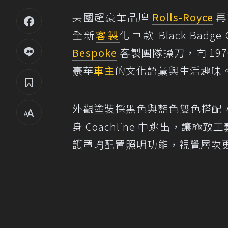
英國超豪華品牌
Rolls-Royce
再
全新
客製
化車款 Black Ba
Bespoke
客製團隊操刀，向 1970
豪華
車主
的文化語彙與生活趣味
外觀塗裝採黑色與藍色雙色搭配
身 Coachline 中跳出，讓極致工藝
護罩均配置照明功能，視覺層次