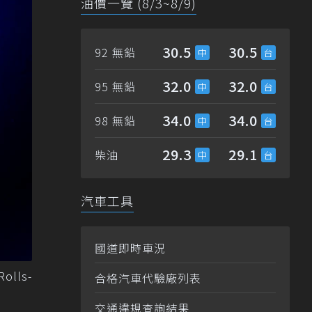
油價一覽 (8/3~8/9)
30.5
30.5
92 無鉛
32.0
32.0
95 無鉛
34.0
34.0
98 無鉛
29.3
29.1
柴油
汽車工具
國道即時車況
lls-
合格汽車代驗廠列表
交通違規查詢結果