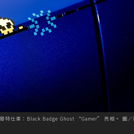
仕車：Black Badge Ghost “Gamer” 亮相。 圖／Ro