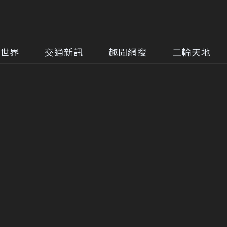
世界
交通新訊
趣聞網搜
二輪天地