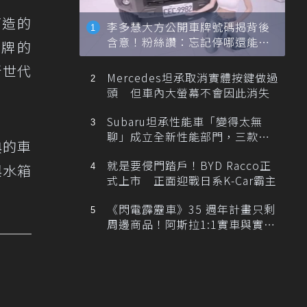
打造的
李多慧大方公開車牌號碼揭背後
含意！粉絲讚：忘記停哪還能幫
品牌的
忙找車
新世代
Mercedes坦承取消實體按鍵做過
頭 但車內大螢幕不會因此消失
Subaru坦承性能車「變得太無
聊」成立全新性能部門，三款手
典的車
排跑車開發中！
就是要侵門踏戶！BYD Racco正
 與水箱
式上市 正面迎戰日系K-Car霸主
《閃電霹靂車》35 週年計畫只剩
周邊商品！阿斯拉1:1實車與實體
展覽雙雙喊卡