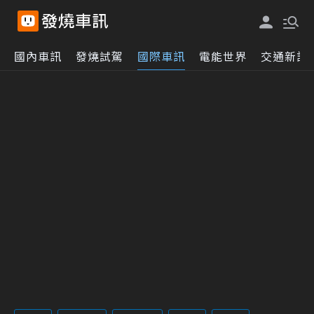
國內車訊
發燒試駕
國際車訊
電能世界
交通新訊