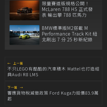
限量賽道版規格公開！
McLaren 788 HS 正式發
表 輸出攀 788 匹馬力
BMW標準版M2搭載 M
Performance Track Kit 紐
北刷出 7 分 25 秒新紀錄
←
上一篇
不只LEGO有酷酷的汽車積木 Mattel也打造經
典Audi R8 LMS
下一篇
→
響應貨物稅減徵政策 Ford Kuga力挺價83.9萬
起