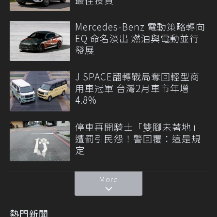
Mercedes-Benz 電動策略轉向
EQ 命名淡出 燃油與電動並行
發展
J SPACE翻轉戰局奪回輕型商
用車冠軍 台灣2月車市年增
4.8%
停車再開騎士「雙腳未著地」
遭罰引民怨！警回覆：這是規
定
More
熱門新聞