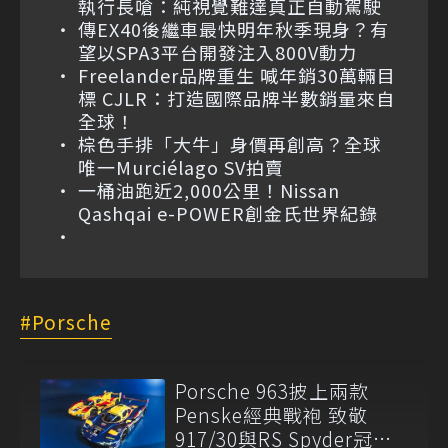
執行長嗆：純視覺難達真正自動駕駛
傳EX40後繼車最快明年秋季現身？有
望以SPA3平台開發注入800V動力
Freelander品牌重生 喊年銷30萬輛目
標 CJLR：打造國際品牌半數銷量來自
全球！
棕色手排「大牛」身價再創高？全球
唯一Murciélago SV拍賣
一桶油跑近2,000公里！Nissan
Qashqai e-POWER創金氏世界紀錄
Porsche
Porsche 963披上兩款
Penske經典戰袍 致敬
917/30與RS Spyder冠軍