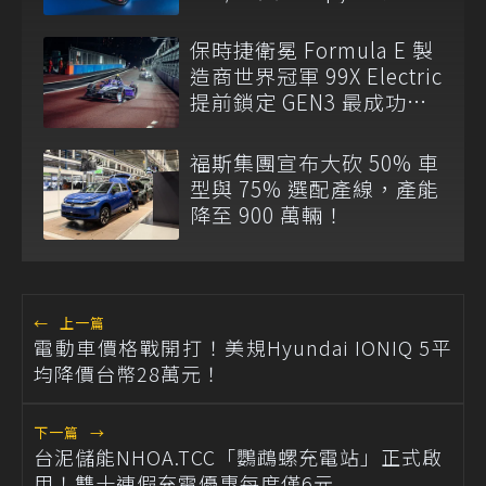
傳奇
保時捷衛冕 Formula E 製
造商世界冠軍 99X Electric
提前鎖定 GEN3 最成功賽
車
福斯集團宣布大砍 50% 車
型與 75% 選配產線，產能
降至 900 萬輛！
←
上一篇
電動車價格戰開打！美規Hyundai IONIQ 5平
均降價台幣28萬元！
下一篇
→
台泥儲能NHOA.TCC「鸚鵡螺充電站」正式啟
用！雙十連假充電優惠每度僅6元