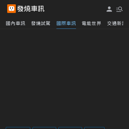
國內車訊
發燒試駕
國際車訊
電能世界
交通新訊