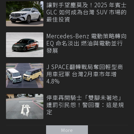
讓對手望塵莫及！2025 年賓士
GLC 如何成為台灣 SUV 市場的
最佳投資
Mercedes-Benz 電動策略轉向
EQ 命名淡出 燃油與電動並行
發展
J SPACE翻轉戰局奪回輕型商
用車冠軍 台灣2月車市年增
4.8%
停車再開騎士「雙腳未著地」
遭罰引民怨！警回覆：這是規
定
More