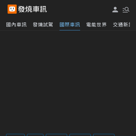
國內車訊
發燒試駕
國際車訊
電能世界
交通新訊