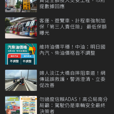
提數據回應
客運、遊覽車、計程車強制加
保「第三人責任險」 最低保額
曝光
維持油價平穩！中油：明日國
內汽、柴油價格皆不調整
婦人淡江大橋自摔阻車道！網
傳延誤救護，警消澄清、立委
促改善
勿過度信賴ADAS！高公局南分
局籲：駕駛仍是車輛安全最終
決策者