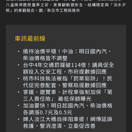
八里兩岸居民塞車之苦，更兼顧航道安全、結構穩定與「淡水夕
照」的景觀融合。圖／新北市工務局提供
車訊最前線
維持油價平穩！中油：明日國內汽、
柴油價格皆不調整
台中4年交通罰鍰破114億！議員促全
額投入交安工程，市府提數據回應
桃市科技執法被指「罰單陷阱」！民
代促完善配套，警察局提數據回應
客運、遊覽車、計程車強制加保「第
三人責任險」 最低保額曝光
加油要快！明日起國內汽、柴油價格
各調漲0.7元及0.5元
婦人淡江大橋自摔阻車道！網傳延誤
救護，警消澄清、立委促改善