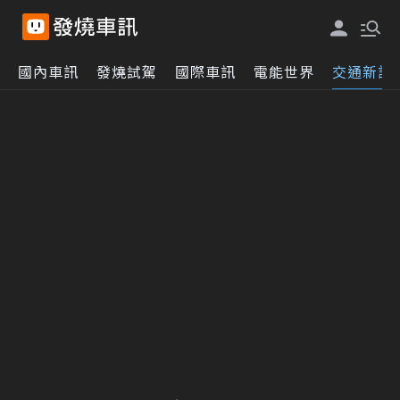
國內車訊
發燒試駕
國際車訊
電能世界
交通新訊