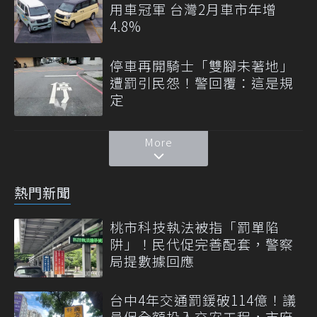
用車冠軍 台灣2月車市年增
4.8%
停車再開騎士「雙腳未著地」
遭罰引民怨！警回覆：這是規
定
More
熱門新聞
桃市科技執法被指「罰單陷
阱」！民代促完善配套，警察
局提數據回應
台中4年交通罰鍰破114億！議
員促全額投入交安工程，市府