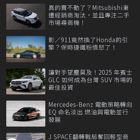
真的賣不動了？Mitsubishi漸
遭經銷商淘汰，並且專注二手
市場尋商機！
影／911竟然換了Honda的引
擎？保時捷鐵粉憤怒了！
讓對手望塵莫及！2025 年賓士
GLC 如何成為台灣 SUV 市場的
最佳投資
Mercedes-Benz 電動策略轉向
EQ 命名淡出 燃油與電動並行
發展
J SPACE翻轉戰局奪回輕型商