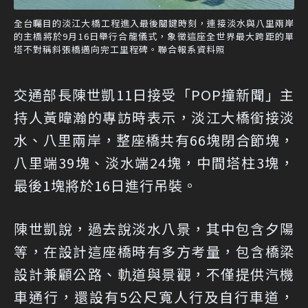
全台矚目的淡江大橋工程進入最後關鍵時刻，連接淡水與八里兩岸
的主橋將於9月16日舉行合龍儀式，象徵這座全世界最大跨距的單
塔不對稱斜張橋邁向完工里程碑。聯合報系資料照
交通部長陳世凱11日接受「POP撞新聞」主
持人黃暐瀚的專訪時表示，淡江大橋銜接淡
水、八里兩岸，整座橋共有66塊閉合節塊，
八里端39塊、淡水端24塊，中間塔柱3塊，
最後1塊將於16日進行吊裝。
陳世凱說，過去說淡水八景，其中包含夕陽
等，在設計這座橋時有多方考量，包含橋梁
設計兼顧公路、軌道與景觀，不僅提供汽機
車通行，還設有5公尺寬人行及自行車道，