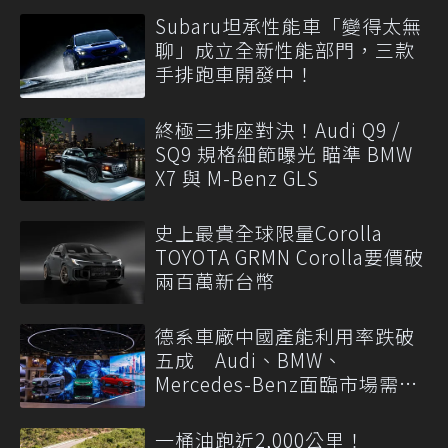
Subaru坦承性能車「變得太無
聊」成立全新性能部門，三款
手排跑車開發中！
終極三排座對決！Audi Q9 /
SQ9 規格細節曝光 瞄準 BMW
X7 與 M-Benz GLS
史上最貴全球限量Corolla
TOYOTA GRMN Corolla要價破
兩百萬新台幣
德系車廠中國產能利用率跌破
五成 Audi、BMW、
Mercedes-Benz面臨市場需求
轉變
一桶油跑近2,000公里！