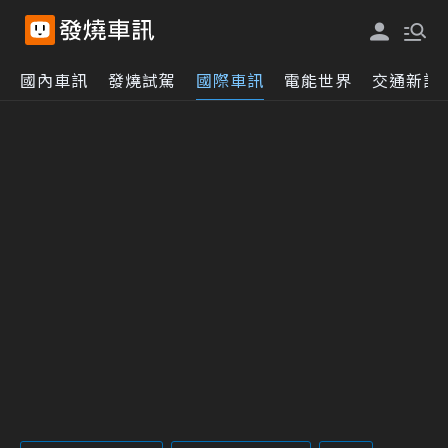
國內車訊
發燒試駕
國際車訊
電能世界
交通新訊