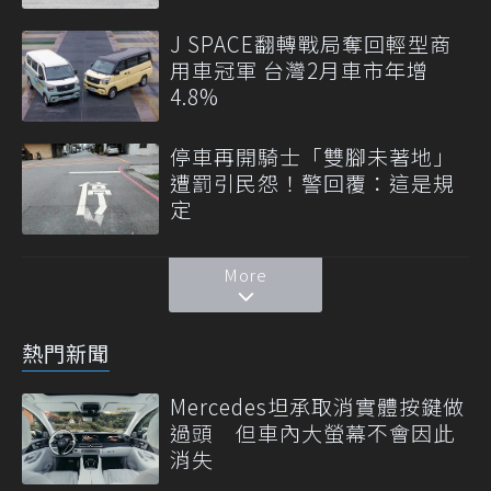
J SPACE翻轉戰局奪回輕型商
用車冠軍 台灣2月車市年增
4.8%
停車再開騎士「雙腳未著地」
遭罰引民怨！警回覆：這是規
定
More
熱門新聞
Mercedes坦承取消實體按鍵做
過頭 但車內大螢幕不會因此
消失