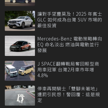
讓對手望塵莫及！2025 年賓士
GLC 如何成為台灣 SUV 市場的
最佳投資
Mercedes-Benz 電動策略轉向
EQ 命名淡出 燃油與電動並行
發展
J SPACE翻轉戰局奪回輕型商
用車冠軍 台灣2月車市年增
4.8%
停車再開騎士「雙腳未著地」
遭罰引民怨！警回覆：這是規
定