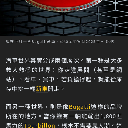
現在下訂一台Bugatti新車，必須至少等到2029年。 路透
汽車世界其實分成兩個層次。第一種是大多
數人熟悉的世界：你走進展間（甚至是網
站），看車、買車，若負擔得起，就能從庫
存中挑一輛
新車
開走。
而另一種世界，則是像
Bugatti
這樣的品牌
所在的地方。當你擁有一輛能輸出1,800匹
馬力的
Tourbillon
，根本不需要靠人潮。這