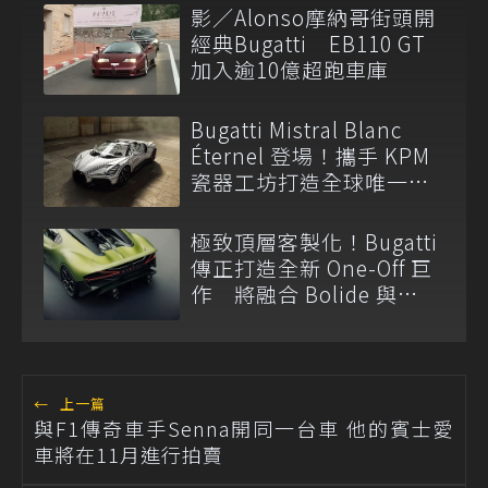
影／Alonso摩納哥街頭開
經典Bugatti EB110 GT
加入逾10億超跑車庫
Bugatti Mistral Blanc
Éternel 登場！攜手 KPM
瓷器工坊打造全球唯一
W16 藝術超跑
極致頂層客製化！Bugatti
傳正打造全新 One-Off 巨
作 將融合 Bolide 與
Tourbillon 元素
←
上一篇
與F1傳奇車手Senna開同一台車 他的賓士愛
車將在11月進行拍賣