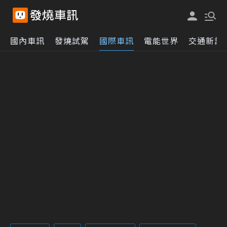
國內車訊
發燒試駕
國際車訊
電能世界
交通新訊