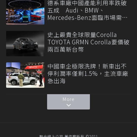
德系車廠中國產能利用率跌破
五成 Audi、BMW、
Mercedes-Benz面臨市場需求
轉變
史上最貴全球限量Corolla
TOYOTA GRMN Corolla要價破
兩百萬新台幣
中國車企極限洗牌！新車出不
停利潤率僅剩1.5%，主流車廠
急出海
More
聯合線上公司 著作權所有 ©2021