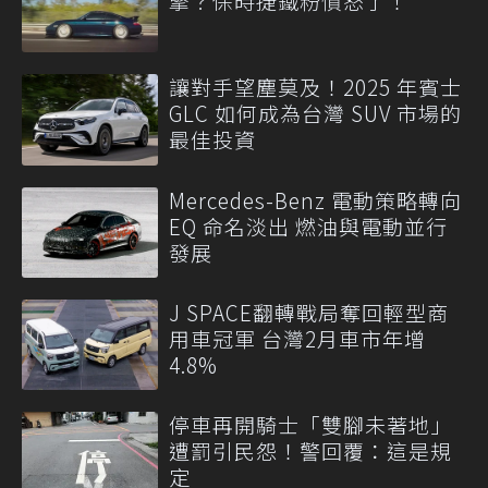
擎？保時捷鐵粉憤怒了！
讓對手望塵莫及！2025 年賓士
GLC 如何成為台灣 SUV 市場的
最佳投資
Mercedes-Benz 電動策略轉向
EQ 命名淡出 燃油與電動並行
發展
J SPACE翻轉戰局奪回輕型商
用車冠軍 台灣2月車市年增
4.8%
停車再開騎士「雙腳未著地」
遭罰引民怨！警回覆：這是規
定