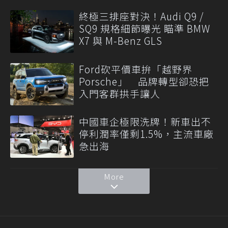
終極三排座對決！Audi Q9 /
SQ9 規格細節曝光 瞄準 BMW
X7 與 M-Benz GLS
Ford砍平價車拚「越野界
Porsche」 品牌轉型卻恐把
入門客群拱手讓人
中國車企極限洗牌！新車出不
停利潤率僅剩1.5%，主流車廠
急出海
More