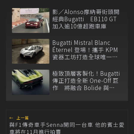
影／Alonso摩納哥街頭開
經典Bugatti EB110 GT
加入逾10億超跑車庫
Bugatti Mistral Blanc
Éternel 登場！攜手 KPM
瓷器工坊打造全球唯一
W16 藝術超跑
極致頂層客製化！Bugatti
傳正打造全新 One-Off 巨
作 將融合 Bolide 與
Tourbillon 元素
←
上一篇
與F1傳奇車手Senna開同一台車 他的賓士愛
車將在11月進行拍賣