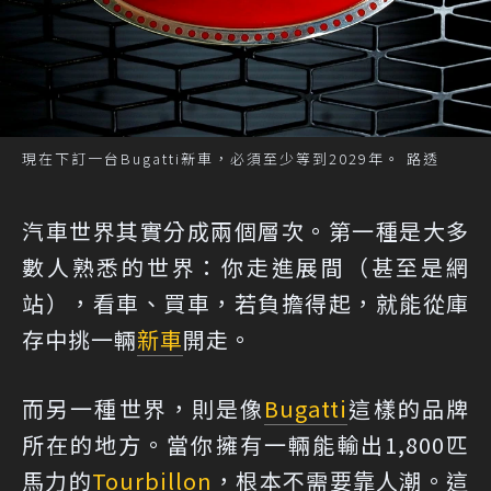
現在下訂一台Bugatti新車，必須至少等到2029年。 路透
汽車世界其實分成兩個層次。第一種是大多
數人熟悉的世界：你走進展間（甚至是網
站），看車、買車，若負擔得起，就能從庫
存中挑一輛
新車
開走。
而另一種世界，則是像
Bugatti
這樣的品牌
所在的地方。當你擁有一輛能輸出1,800匹
馬力的
Tourbillon
，根本不需要靠人潮。這