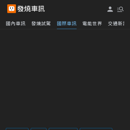
國內車訊
發燒試駕
國際車訊
電能世界
交通新訊