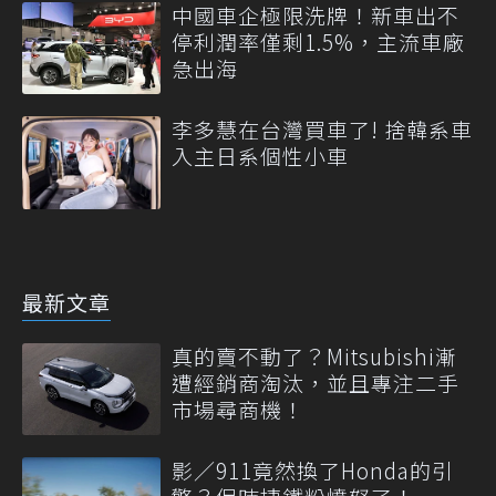
中國車企極限洗牌！新車出不
停利潤率僅剩1.5%，主流車廠
急出海
李多慧在台灣買車了! 捨韓系車
入主日系個性小車
最新文章
真的賣不動了？Mitsubishi漸
遭經銷商淘汰，並且專注二手
市場尋商機！
影／911竟然換了Honda的引