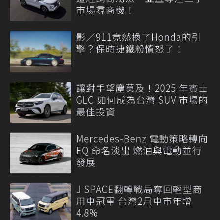
市場尋商機！
影／911竟然換了Honda的引
擎？保時捷鐵粉憤怒了！
讓對手望塵莫及！2025 年賓士
GLC 如何成為台灣 SUV 市場的
最佳投資
Mercedes-Benz 電動策略轉向
EQ 命名淡出 燃油與電動並行
發展
J SPACE翻轉戰局奪回輕型商
用車冠軍 台灣2月車市年增
4.8%