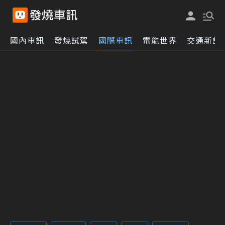
國內車訊
發燒試駕
國際車訊
電能世界
交通新訊