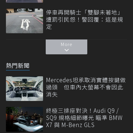
停車再開騎士「雙腳未著地」
遭罰引民怨！警回覆：這是規
定
More
熱門新聞
Mercedes坦承取消實體按鍵做
過頭 但車內大螢幕不會因此
消失
終極三排座對決！Audi Q9 /
SQ9 規格細節曝光 瞄準 BMW
X7 與 M-Benz GLS