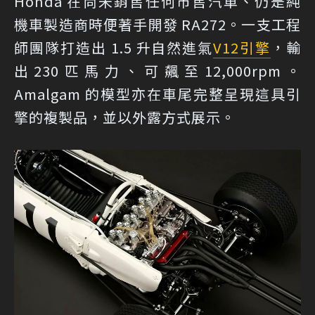
Honda 在尚未銷售任何市售汽車、仍是純
機車製造商時便著手開發 RA272。一支工程
師團隊打造出 1.5 升自然進氣
V12
引擎
，輸
出230匹馬力、可飆至12,000rpm。
Amalgam 的模型亦在車尾完整呈現這具引
擎的複製品，並以外露方式展示。