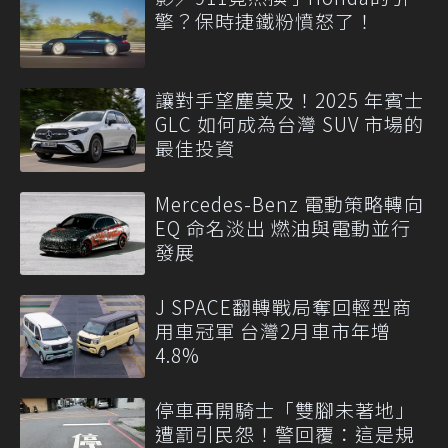
擎？保時捷鐵粉憤怒了！
讓對手望塵莫及！2025 年賓士
GLC 如何成為台灣 SUV 市場的
最佳投資
Mercedes-Benz 電動策略轉向
EQ 命名淡出 燃油與電動並行
發展
J SPACE翻轉戰局奪回輕型商
用車冠軍 台灣2月車市年增
4.8%
停車再開騎士「雙腳未著地」
遭罰引民怨！警回覆：這是規