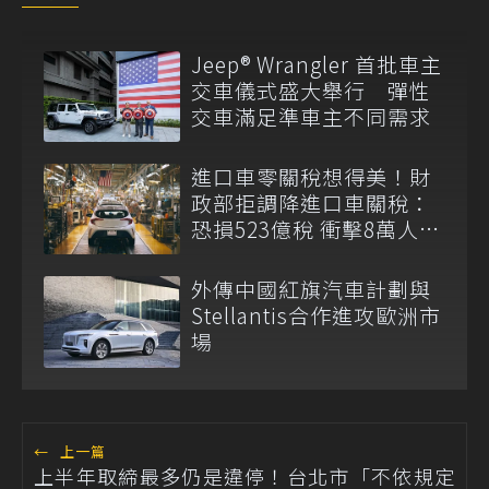
Jeep® Wrangler 首批車主
交車儀式盛大舉行 彈性
交車滿足準車主不同需求
進口車零關稅想得美！財
政部拒調降進口車關稅：
恐損523億稅 衝擊8萬人員
生計
外傳中國紅旗汽車計劃與
Stellantis合作進攻歐洲市
場
←
上一篇
上半年取締最多仍是違停！台北市「不依規定