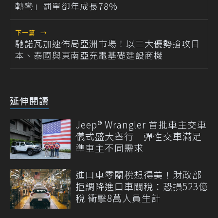
轉彎」罰單卻年成長78%
下一篇
→
馳諾瓦加速佈局亞洲市場！以三大優勢搶攻日
本、泰國與東南亞充電基礎建設商機
延伸閱讀
Jeep® Wrangler 首批車主交車
儀式盛大舉行 彈性交車滿足
準車主不同需求
進口車零關稅想得美！財政部
拒調降進口車關稅：恐損523億
稅 衝擊8萬人員生計