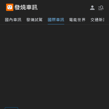
國內車訊
發燒試駕
國際車訊
電能世界
交通新訊