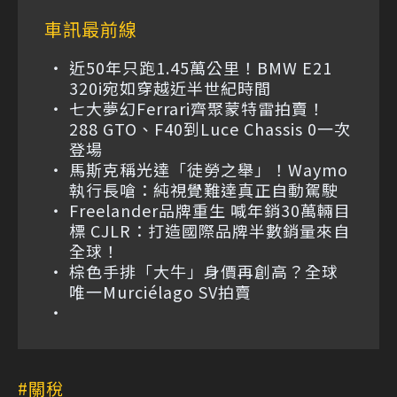
車訊最前線
近50年只跑1.45萬公里！BMW E21
320i宛如穿越近半世紀時間
七大夢幻Ferrari齊聚蒙特雷拍賣！
288 GTO、F40到Luce Chassis 0一次
登場
馬斯克稱光達「徒勞之舉」！Waymo
執行長嗆：純視覺難達真正自動駕駛
Freelander品牌重生 喊年銷30萬輛目
標 CJLR：打造國際品牌半數銷量來自
全球！
棕色手排「大牛」身價再創高？全球
唯一Murciélago SV拍賣
關稅