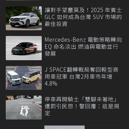
讓對手望塵莫及！2025 年賓士
GLC 如何成為台灣 SUV 市場的
最佳投資
Mercedes-Benz 電動策略轉向
EQ 命名淡出 燃油與電動並行
發展
J SPACE翻轉戰局奪回輕型商
用車冠軍 台灣2月車市年增
4.8%
停車再開騎士「雙腳未著地」
遭罰引民怨！警回覆：這是規
定