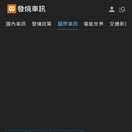
國內車訊
發燒試駕
國際車訊
電能世界
交通新訊