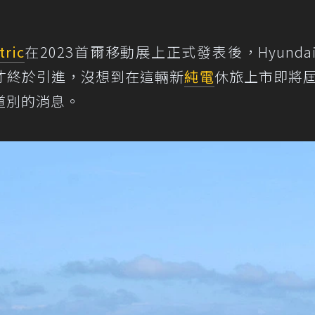
tric
在2023首爾移動展上正式發表後，Hyunda
才終於引進，沒想到在這輛新
純電
休旅上市即將
道別的消息。