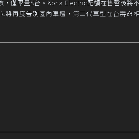
限量8台。Kona Electric配額在售罄後將
ectric將再度告別國內車壇，第二代車型在台壽命