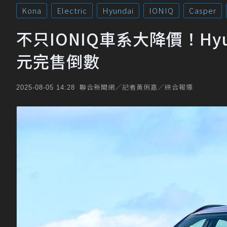
Kona
Electric
Hyundai
IONIQ
Casper
不只IONIQ車系大降價！Hyund
元完售倒數
聯合新聞網／記者黃俐嘉／綜合報導
2025-08-05 14:28