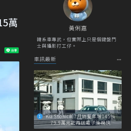
15萬
黃俐嘉
韓系車專武，但實際上只是個鍵盤鬥
士與攝影打工仔。
車訊最新
Kia Stonic前7月銷量年增145%
79.9萬元起再送電子後視鏡