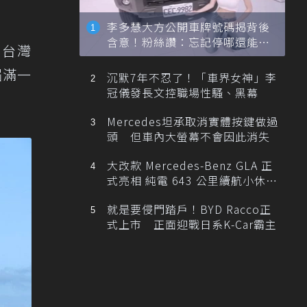
李多慧大方公開車牌號碼揭背後
含意！粉絲讚：忘記停哪還能幫
i台灣
忙找車
屆滿一
沉默7年不忍了！「車界女神」李
冠儀發長文控職場性騷、黑幕
Mercedes坦承取消實體按鍵做過
頭 但車內大螢幕不會因此消失
大改款 Mercedes-Benz GLA 正
式亮相 純電 643 公里續航小休
旅！
就是要侵門踏戶！BYD Racco正
式上市 正面迎戰日系K-Car霸主