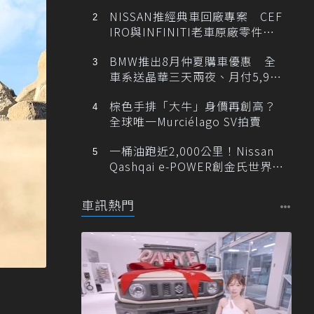
NISSAN推經典車回廠專案 CEF
IRO與INFINITI老車原廠零件最
低1折
BMW推出8月仲夏購車優惠 全
車系送晶華三天兩夜、月付5,900
元起
棕色手排「大牛」身價再創高？
全球唯一Murciélago SV拍賣
一桶油跑近2,000公里！Nissan
Qashqai e-POWER創金氏世界紀
錄
車訊熱門