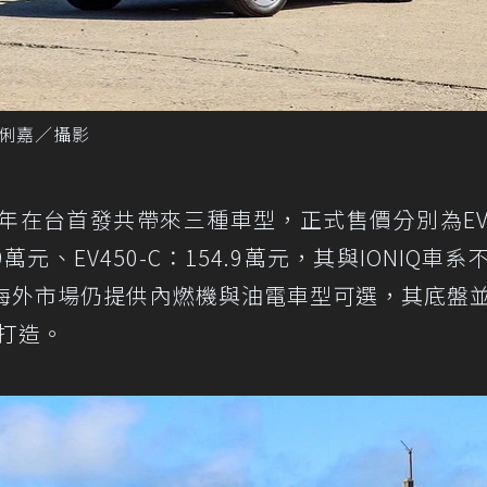
記者黃俐嘉／攝影
ctric去年在台首發共帶來三種車型，正式售價分別為EV4
9.9萬元、EV450-C：154.9萬元，其與IONIQ車
國與其他海外市場仍提供內燃機與油電車型可選，其底盤並
盤打造。