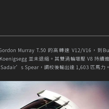
 Murray T.50 的高轉速 V12/V16，到Bug
但 Koenigsegg 並未退縮。其雙渦輪增壓 V8 持續
dair’s Spear，調校後輸出達 1,603 匹馬力