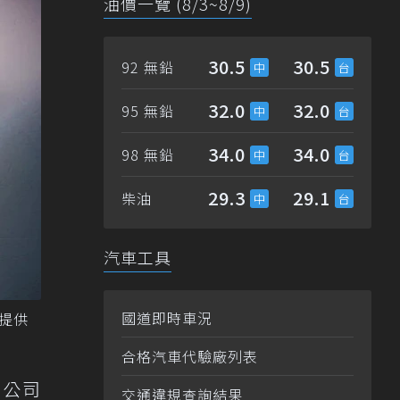
油價一覽 (8/3~8/9)
30.5
30.5
92 無鉛
32.0
32.0
95 無鉛
34.0
34.0
98 無鉛
29.3
29.1
柴油
汽車工具
國道即時車況
g提供
合格汽車代驗廠列表
示，公司
交通違規查詢結果