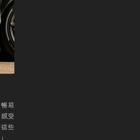
順暢易
、感受
…這些
。」