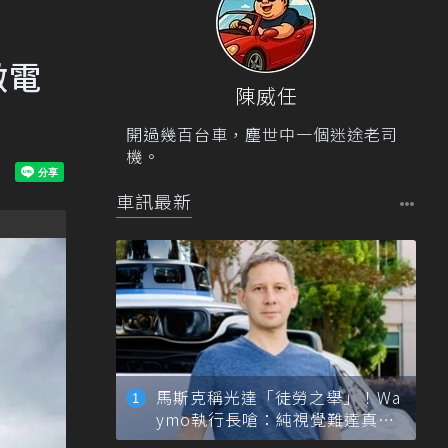
做電
陳威任
開過幾百台車，塵世中一個迷途老司
機。
車訊最新
馬斯克稱光達「徒勞之舉」！Wa
ymo執行長嗆：純視覺難達真正
自動駕駛