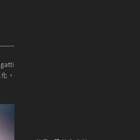
atti
進化，
。