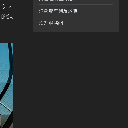
禁令，
汽燃費查詢及繳費
型的純
監理服務網