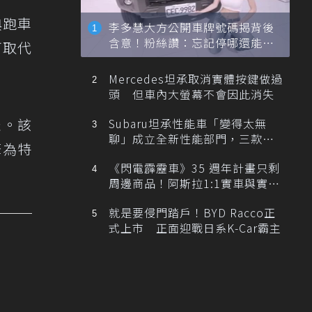
典跑車
李多慧大方公開車牌號碼揭背後
含意！粉絲讚：忘記停哪還能幫
可取代
忙找車
Mercedes坦承取消實體按鍵做過
頭 但車內大螢幕不會因此消失
表。該
Subaru坦承性能車「變得太無
聊」成立全新性能部門，三款手
擎為特
排跑車開發中！
《閃電霹靂車》35 週年計畫只剩
周邊商品！阿斯拉1:1實車與實體
展覽雙雙喊卡
就是要侵門踏戶！BYD Racco正
式上市 正面迎戰日系K-Car霸主