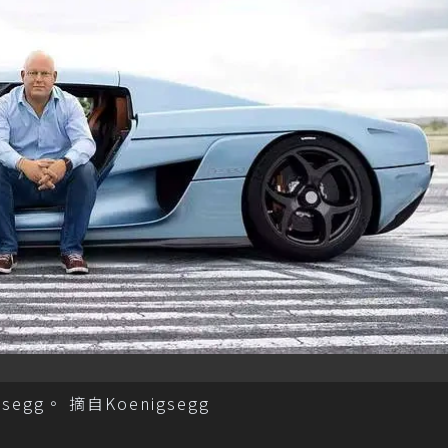
gsegg。 摘自Koenigsegg