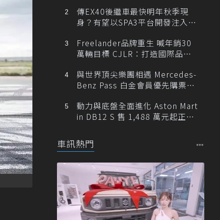
傳EX40後繼車最快明年秋季現
身？有望以SPA3平台開發注入80
0V動力
Freelander品牌重生 喊年銷30
萬輛目標 CJLR：打造國際品牌
半數銷量來自全球！
與世界頂尖樂團相遇 Mercedes-
Benz Pass 白金會員優先購票維
也納愛樂
動力與底盤全面進化 Aston Mart
in DB12 S 售 1,488 萬元起正式
登台
車訊熱門