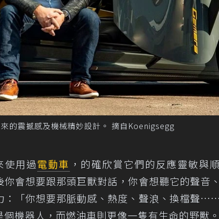
愛燃油車帶來的震撼感及機械精妙設計。 摘自Koenigsegg
年來使用過
電動車
，的確欣賞它們的反應靈敏與
後你會想要跟那頭巨獸對話，你會想聽它的聲音
力：「你想要那脈動感、熱度、聲浪、換檔聲…
是個機器人，而燃油車則更像一隻有生命的野獸