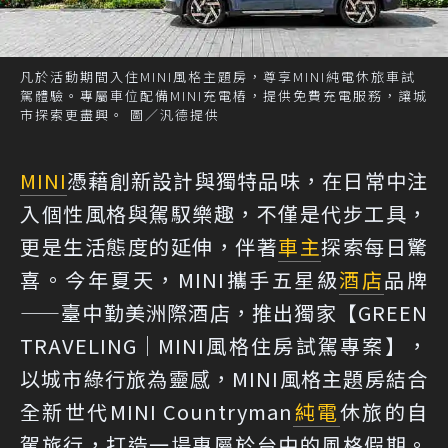
凡於活動期間入住MINI風格主題房，尊享MINI純電休旅車試
駕體驗。專屬車位配備MINI充電樁，提供免費充電服務，讓城
市探索更盡興。 圖／汎德提供
MINI
憑藉創新設計與獨特品味，在日常中注
入個性風格與駕馭樂趣，不僅是代步工具，
更是生活態度的延伸，伴著
車主
探索每日驚
喜。今年夏天，MINI攜手五星級
酒店
品牌
——臺中勤美洲際酒店，推出獨家【GREEN
TRAVELING│MINI風格住房試駕專案】，
以城市綠行旅為靈感，MINI風格主題房結合
全新世代MINI Countryman
純電
休旅的自
駕旅行，打造一場專屬於台中的風格假期。