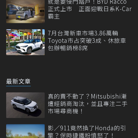
就是要侵門踏戶！BYD Racco
正式上市 正面迎戰日系K-Car
霸主
7月台灣新車市場3.86萬輛
Toyota市占突破3成、休旅車
包辦暢銷榜8席
最新文章
真的賣不動了？Mitsubishi漸
遭經銷商淘汰，並且專注二手
市場尋商機！
影／911竟然換了Honda的引
擎？保時捷鐵粉憤怒了！