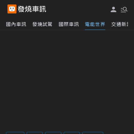
國內車訊
發燒試駕
國際車訊
電能世界
交通新訊