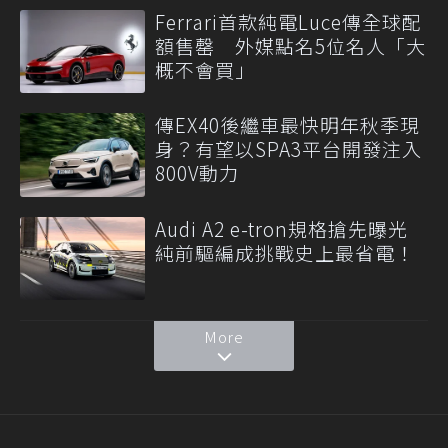
Ferrari首款純電Luce傳全球配
額售罄 外媒點名5位名人「大
概不會買」
傳EX40後繼車最快明年秋季現
身？有望以SPA3平台開發注入
800V動力
Audi A2 e-tron規格搶先曝光
純前驅編成挑戰史上最省電！
More