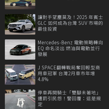
讓對手望塵莫及！2025 年賓士
GLC 如何成為台灣 SUV 市場的
最佳投資
Mercedes-Benz 電動策略轉向
EQ 命名淡出 燃油與電動並行
發展
J SPACE翻轉戰局奪回輕型商
用車冠軍 台灣2月車市年增
4.8%
停車再開騎士「雙腳未著地」
遭罰引民怨！警回覆：這是規
定