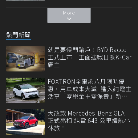
More
熱門新聞
就是要侵門踏戶！BYD Racco
正式上市 正面迎戰日系K-Car
霸主
FOXTRON全車系八月限時優
惠，用車成本大減! 進入純電生
活享「零稅金＋零保養」新時
代
大改款 Mercedes-Benz GLA
正式亮相 純電 643 公里續航小
休旅！