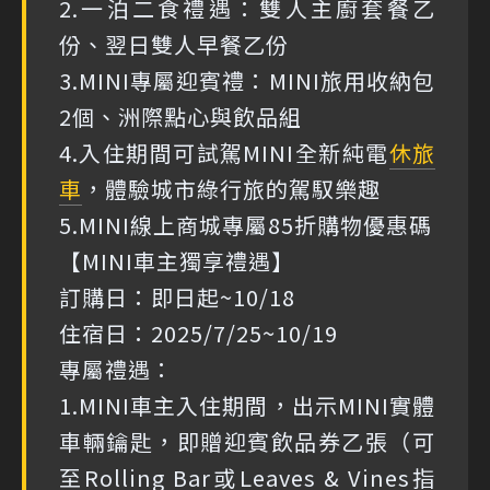
2.一泊二食禮遇：雙人主廚套餐乙
份、翌日雙人早餐乙份
3.MINI專屬迎賓禮：MINI旅用收納包
2個、洲際點心與飲品組
4.入住期間可試駕MINI全新純電
休旅
車
，體驗城市綠行旅的駕馭樂趣
5.MINI線上商城專屬85折購物優惠碼
【MINI車主獨享禮遇】
訂購日：即日起~10/18
住宿日：2025/7/25~10/19
專屬禮遇：
1.MINI車主入住期間，出示MINI實體
車輛鑰匙，即贈迎賓飲品券乙張（可
至Rolling Bar或Leaves & Vines指