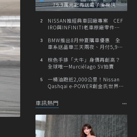
79.9萬元起再送電子後視鏡
NISSAN推經典車回廠專案 CEF
IRO與INFINITI老車原廠零件最
低1折
BMW推出8月仲夏購車優惠 全
車系送晶華三天兩夜、月付5,900
元起
棕色手排「大牛」身價再創高？
全球唯一Murciélago SV拍賣
一桶油跑近2,000公里！Nissan
Qashqai e-POWER創金氏世界紀
錄
車訊熱門