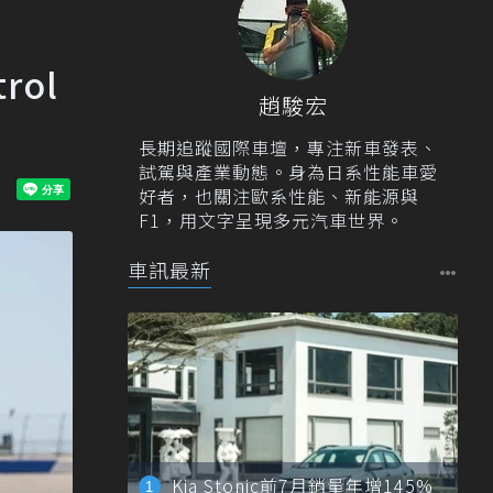
rol
趙駿宏
長期追蹤國際車壇，專注新車發表、
試駕與產業動態。身為日系性能車愛
好者，也關注歐系性能、新能源與
F1，用文字呈現多元汽車世界。
車訊最新
Kia Stonic前7月銷量年增145%