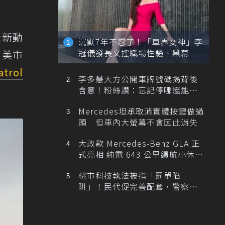
全新動
沉默7年不忍了！「車界女神」李
冠儀發長文控職場性騷、黑幕
北美市
atrol
李多慧大方公開車牌號碼揭背後
含意！粉絲讚：忘記停哪還能幫
忙找車
Mercedes坦承取消實體按鍵做過
頭 但車內大螢幕不會因此消失
大改款 Mercedes-Benz GLA 正
式亮相 純電 643 公里續航小休
旅！
桃市科技執法被指「罰單陷
阱」！民代促完善配套，警察局
提數據回應