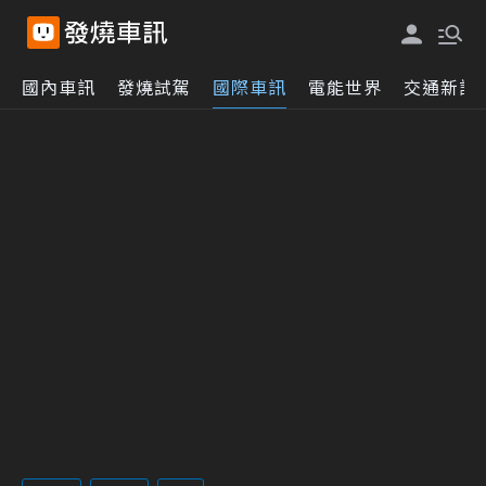
國內車訊
發燒試駕
國際車訊
電能世界
交通新訊