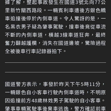
據了解，整起事故發生在國道3號北向77公
里新竹關西路段。一輛賓利車遭後方銀色轎
車追撞後停於內側車道。令人驚訝的是，一
名黑衣男子疑為肇事駕駛，撞車後竟從車流
不斷的內側車道，橫越3線車道狂奔，最終
奮力翻越護欄，消失在國道邊坡，驚險過程
全被後車行車記錄器拍下。
國道警方表示，事發於昨天下午5時11分，
一輛銀色自小客車行駛內側車道時，不明原
因追撞前方48歲林姓男子駕駛的自小客車。
肇事車輛駕駛事後棄車逃逸，警方確認前車