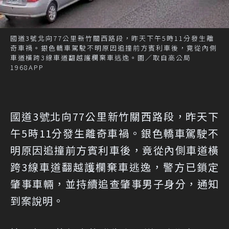
國道3號北向77公里新竹關西路段，昨天下午5時11分發生離
奇車禍。銀色轎車駕駛不明原因追撞前方賓利車後，竟從內側
車道橫跨3線車道翻越護欄棄車逃逸。圖／取自高公局
1968APP
國道3號北向77公里新竹關西路段，昨天下
午5時11分發生離奇車禍。銀色轎車駕駛不
明原因追撞前方賓利車後，竟從內側車道橫
跨3線車道翻越護欄棄車逃逸，警方已鎖定
肇事車輛，並持續追查肇事男子身分，通知
到案說明。