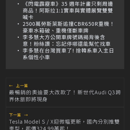
《閃電霹靂車》35 週年計畫只剩周邊
商品！阿斯拉1:1實車與實體展覽雙雙
喊卡
2500萬勞斯萊斯追撞CBR650R重機！
豪車水箱破、重機僅斷車牌
李多慧大方公開車牌號碼揭背後含
意！粉絲讚：忘記停哪還能幫忙找車
李多慧在台灣買車了! 捨韓系車入主日
系個性小車
←
上一篇
最暢銷的奧迪要大改款了！新世代Audi Q3跨
界休旅即將現身
下一篇
→
Tesla Model S / X迎微幅更新，國內分別推雙
車型，起價324.99萬起！