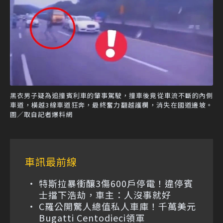
黑衣男子疑為追撞賓利車的肇事駕駛，撞車後竟從車流不斷的內側
車道，橫越3線車道狂奔，最終奮力翻越護欄，消失在國道邊坡。
圖／取自記者爆料網
車訊最前線
特斯拉暴衝釀3傷600戶停電！違停賓
士擋下浩劫，車主：人沒事就好
C羅公開驚人總值私人車庫！千萬美元
Bugatti Centodieci領軍