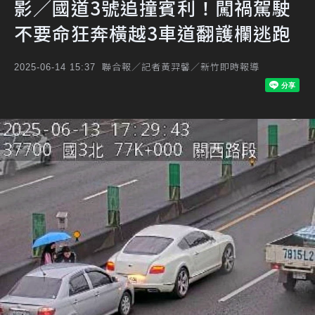
影／國道3號追撞賓利！闖禍駕駛
不要命狂奔橫越3車道翻護欄逃跑
聯合報／記者黃羿馨／新竹即時報導
2025-06-14 15:37