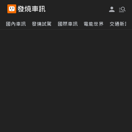
國內車訊
發燒試駕
國際車訊
電能世界
交通新訊