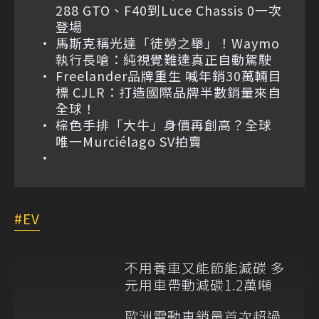
288 GTO、F40到Luce Chassis 0一次
登場
馬斯克稱光達「徒勞之舉」！Waymo
執行長嗆：純視覺難達真正自動駕駛
Freelander品牌重生 喊年銷30萬輛目
標 CJLR：打造國際品牌半數銷量來自
全球！
棕色手排「大牛」身價再創高？全球
唯一Murciélago SV拍賣
EV
不用養車又能節能減碳 多
元用車帶動減碳1.2萬噸
歐洲電動車銷量首次超過