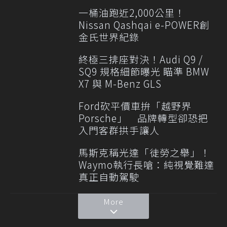
一桶油跑近2,000公里！
Nissan Qashqai e-POWER創
金氏世界紀錄
終極三排座對決！Audi Q9 /
SQ9 規格細節曝光 瞄準 BMW
X7 與 M-Benz GLS
Ford砍平價車拚「越野界
Porsche」 品牌轉型卻恐把
入門客群拱手讓人
馬斯克稱光達「徒勞之舉」！
Waymo執行長嗆：純視覺難達
真正自動駕駛
More