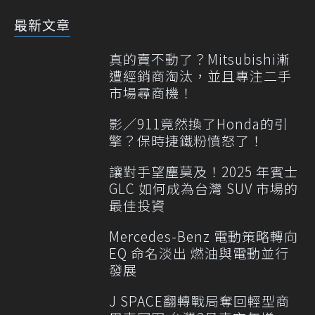
最新文章
真的賣不動了？Mitsubishi漸
遭經銷商淘汰，並且專注二手
市場尋商機！
影／911竟然換了Honda的引
擎？保時捷鐵粉憤怒了！
讓對手望塵莫及！2025 年賓士
GLC 如何成為台灣 SUV 市場的
最佳投資
Mercedes-Benz 電動策略轉向
EQ 命名淡出 燃油與電動並行
發展
J SPACE翻轉戰局奪回輕型商