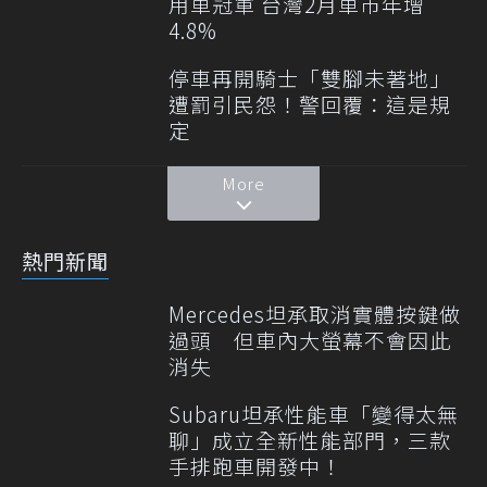
用車冠軍 台灣2月車市年增
4.8%
停車再開騎士「雙腳未著地」
遭罰引民怨！警回覆：這是規
定
More
熱門新聞
Mercedes坦承取消實體按鍵做
過頭 但車內大螢幕不會因此
消失
Subaru坦承性能車「變得太無
聊」成立全新性能部門，三款
手排跑車開發中！