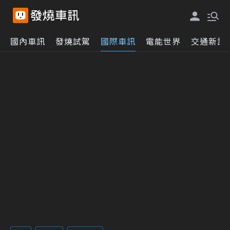
國內車訊
發燒試駕
國際車訊
電能世界
交通新訊