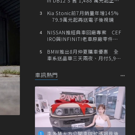
in DB12 S 售 1,488 萬元起正式
登台
Kia Stonic前7月銷量年增145%
79.9萬元起再送電子後視鏡
NISSAN推經典車回廠專案 CEF
IRO與INFINITI老車原廠零件最
低1折
BMW推出8月仲夏購車優惠 全
車系送晶華三天兩夜、月付5,900
元起
車訊熱門
李多慧大方公開車牌號碼揭背後