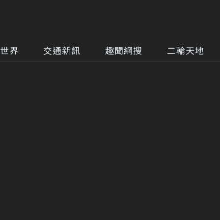
世界
交通新訊
趣聞網搜
二輪天地