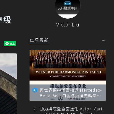
車級
Victor Liu
車訊最新
與世界頂尖樂團相遇 Mercedes-
Benz Pass 白金會員優先購票維
也納愛樂
動力與底盤全面進化 Aston Mart