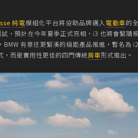
sse
純電
模組化平台將協助品牌邁入
電動車
的
測試，預計在今年夏季正式亮相，i3 也將會緊隨
MW 有意往更緊湊的級距產品推進，暫名為 i2 
門形式，而是實用性更佳的四門傳統
房車
形式推出。