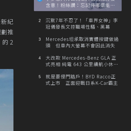
含意！粉絲讚：忘記停哪還能幫
忙找車
沉默7年不忍了！「車界女神」李
全新紀
冠儀發長文控職場性騷、黑幕
規劃推
Mercedes坦承取消實體按鍵做過
的 2
頭 但車內大螢幕不會因此消失
大改款 Mercedes-Benz GLA 正
式亮相 純電 643 公里續航小休
旅！
就是要侵門踏戶！BYD Racco正
式上市 正面迎戰日系K-Car霸主