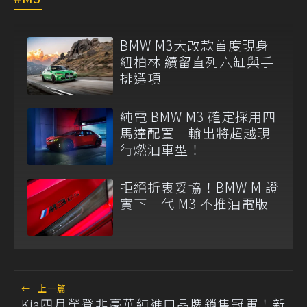
BMW M3大改款首度現身
紐柏林 續留直列六缸與手
排選項
純電 BMW M3 確定採用四
馬達配置 輸出將超越現
行燃油車型！
拒絕折衷妥協！BMW M 證
實下一代 M3 不推油電版
←
上一篇
Kia四月榮登非豪華純進口品牌銷售冠軍！新