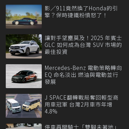
影／911竟然換了Honda的引
擎？保時捷鐵粉憤怒了！
讓對手望塵莫及！2025 年賓士
GLC 如何成為台灣 SUV 市場的
最佳投資
Mercedes-Benz 電動策略轉向
EQ 命名淡出 燃油與電動並行
發展
J SPACE翻轉戰局奪回輕型商
用車冠軍 台灣2月車市年增
4.8%
停車再開騎士「雙腳未著地」