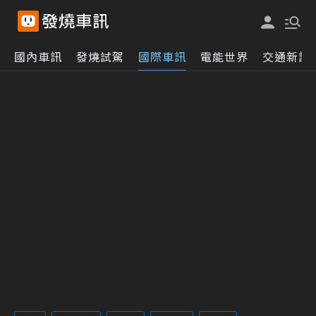
國內車訊
發燒試駕
國際車訊
電能世界
交通新訊