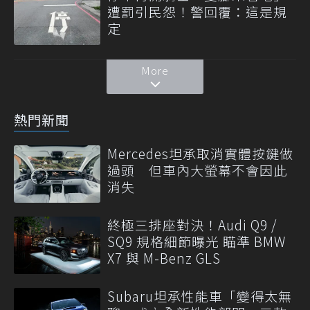
遭罰引民怨！警回覆：這是規
定
More
熱門新聞
Mercedes坦承取消實體按鍵做
過頭 但車內大螢幕不會因此
消失
終極三排座對決！Audi Q9 /
SQ9 規格細節曝光 瞄準 BMW
X7 與 M-Benz GLS
Subaru坦承性能車「變得太無