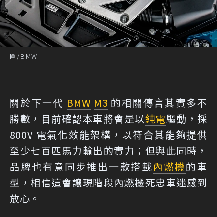
圖/BMW
關於下一代
BMW
M3
的相關傳言其實多不
勝數，目前確認本車將會是以
純電
驅動，採
800V 電氣化效能架構，以符合其能夠提供
至少七百匹馬力輸出的實力；但與此同時，
品牌也有意同步推出一款搭載
內燃機
的車
型，相信這會讓現階段內燃機死忠車迷感到
放心。