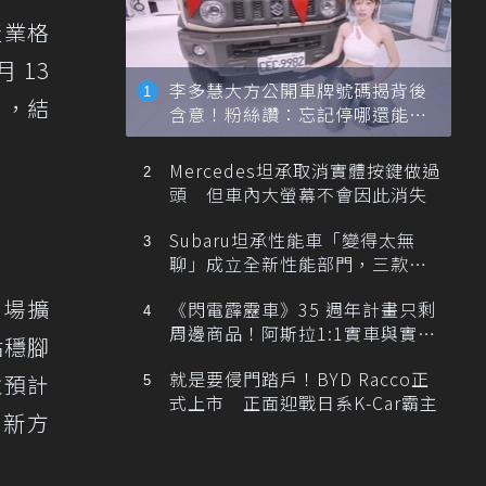
產業格
 13
李多慧大方公開車牌號碼揭背後
），結
含意！粉絲讚：忘記停哪還能幫
忙找車
Mercedes坦承取消實體按鍵做過
頭 但車內大螢幕不會因此消失
Subaru坦承性能車「變得太無
聊」成立全新性能部門，三款手
排跑車開發中！
市場擴
《閃電霹靂車》35 週年計畫只剩
周邊商品！阿斯拉1:1實車與實體
站穩腳
展覽雙雙喊卡
就是要侵門踏戶！BYD Racco正
並預計
式上市 正面迎戰日系K-Car霸主
出新方