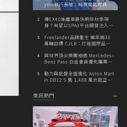
ymo執行長嗆：純視覺難達真正
自動駕駛
傳EX40後繼車最快明年秋季現
身？有望以SPA3平台開發注入80
0V動力
Freelander品牌重生 喊年銷30
萬輛目標 CJLR：打造國際品牌
半數銷量來自全球！
與世界頂尖樂團相遇 Mercedes-
Benz Pass 白金會員優先購票維
也納愛樂
動力與底盤全面進化 Aston Mart
in DB12 S 售 1,488 萬元起正式
登台
車訊熱門