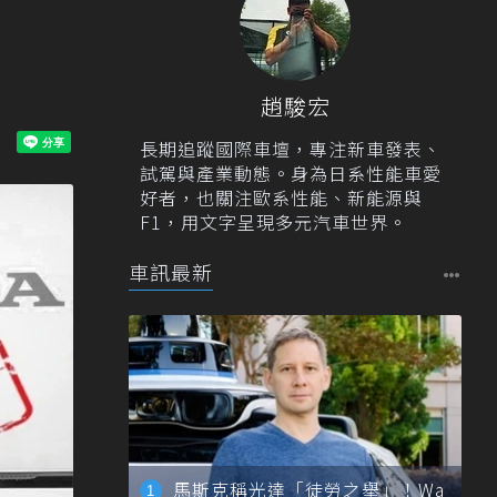
趙駿宏
長期追蹤國際車壇，專注新車發表、
試駕與產業動態。身為日系性能車愛
好者，也關注歐系性能、新能源與
F1，用文字呈現多元汽車世界。
車訊最新
馬斯克稱光達「徒勞之舉」！Wa